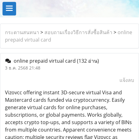
กระดานสนทนา
>
สอบถามเรื่องวิธีการสั่งซื้อสินค้า
>
online
prepaid virtual card
online prepaid virtual card
(132 อ่าน)
3 ธ.ค. 2568 21:48
แจ้งลบ
Vizovcc offering instant 3D-secure virtual Visa and
Mastercard cards funded via cryptocurrency. Easily
generate virtual cards for online purchases,
subscriptions, or global payments. Works globally,
accepts crypto top-ups, and supports a variety of BINs
from multiple countries. Apparent convenience meets
caution: multiple security reviews flag Vizovcc as