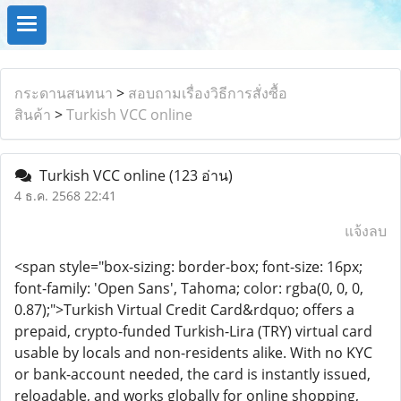
กระดานสนทนา
>
สอบถามเรื่องวิธีการสั่งซื้อ
สินค้า
>
Turkish VCC online
Turkish VCC online
(123 อ่าน)
4 ธ.ค. 2568 22:41
แจ้งลบ
<span style="box-sizing: border-box; font-size: 16px;
font-family: 'Open Sans', Tahoma; color: rgba(0, 0, 0,
0.87);">Turkish Virtual Credit Card&rdquo; offers a
prepaid, crypto-funded Turkish-Lira (TRY) virtual card
usable by locals and non-residents alike. With no KYC
or bank-account needed, the card is instantly issued,
reloadable, and works globally for online shopping,