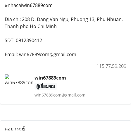
#nhacaiwin67889com
Dia chi: 208 D. Dang Van Ngu, Phuong 13, Phu Nhuan,
Thanh pho Ho Chi Minh
SDT: 0912390412
Email: win67889com@gmail.com
115.77.59.209
win67889com
ผู้เยี่ยมชม
win67889com@gmail.com
ตอบกระทู้