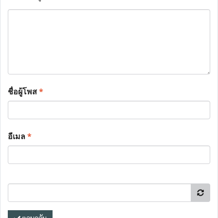
ชื่อผู้โพส
*
อีเมล
*