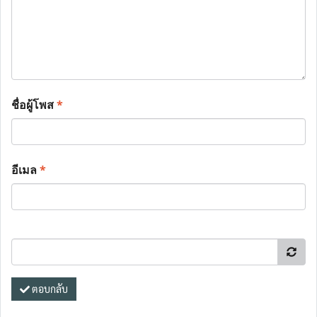
ชื่อผู้โพส
*
อีเมล
*
ตอบกลับ