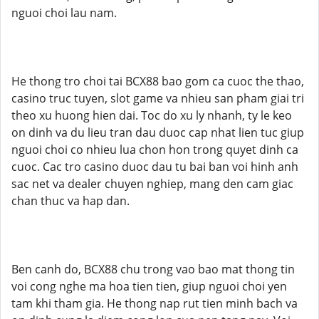
nguoi choi lau nam.
He thong tro choi tai BCX88 bao gom ca cuoc the thao,
casino truc tuyen, slot game va nhieu san pham giai tri
theo xu huong hien dai. Toc do xu ly nhanh, ty le keo
on dinh va du lieu tran dau duoc cap nhat lien tuc giup
nguoi choi co nhieu lua chon hon trong quyet dinh ca
cuoc. Cac tro casino duoc dau tu bai ban voi hinh anh
sac net va dealer chuyen nghiep, mang den cam giac
chan thuc va hap dan.
Ben canh do, BCX88 chu trong vao bao mat thong tin
voi cong nghe ma hoa tien tien, giup nguoi choi yen
tam khi tham gia. He thong nap rut tien minh bach va