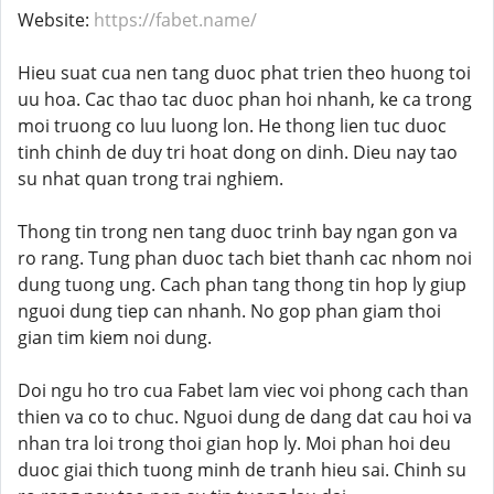
Website:
https://fabet.name/
Hieu suat cua nen tang duoc phat trien theo huong toi
uu hoa. Cac thao tac duoc phan hoi nhanh, ke ca trong
moi truong co luu luong lon. He thong lien tuc duoc
tinh chinh de duy tri hoat dong on dinh. Dieu nay tao
su nhat quan trong trai nghiem.
Thong tin trong nen tang duoc trinh bay ngan gon va
ro rang. Tung phan duoc tach biet thanh cac nhom noi
dung tuong ung. Cach phan tang thong tin hop ly giup
nguoi dung tiep can nhanh. No gop phan giam thoi
gian tim kiem noi dung.
Doi ngu ho tro cua Fabet lam viec voi phong cach than
thien va co to chuc. Nguoi dung de dang dat cau hoi va
nhan tra loi trong thoi gian hop ly. Moi phan hoi deu
duoc giai thich tuong minh de tranh hieu sai. Chinh su