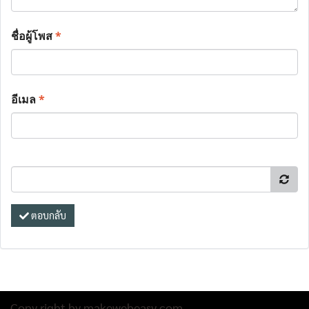
ชื่อผู้โพส
*
อีเมล
*
ตอบกลับ
Copy right by makewebeasy.com