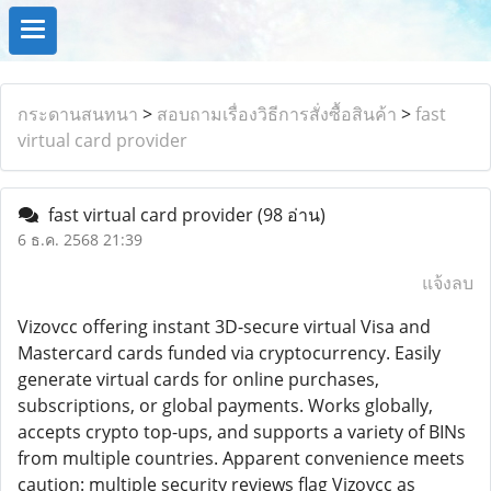
กระดานสนทนา
>
สอบถามเรื่องวิธีการสั่งซื้อสินค้า
>
fast
virtual card provider
fast virtual card provider
(98 อ่าน)
6 ธ.ค. 2568 21:39
แจ้งลบ
Vizovcc offering instant 3D-secure virtual Visa and
Mastercard cards funded via cryptocurrency. Easily
generate virtual cards for online purchases,
subscriptions, or global payments. Works globally,
accepts crypto top-ups, and supports a variety of BINs
from multiple countries. Apparent convenience meets
caution: multiple security reviews flag Vizovcc as