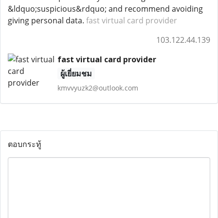
&ldquo;suspicious&rdquo; and recommend avoiding
giving personal data.
fast virtual card provider
103.122.44.139
fast virtual card provider
ผู้เยี่ยมชม
kmvvyuzk2@outlook.com
ตอบกระทู้