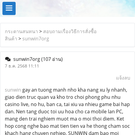
กระดานสนทนา
>
สอบถามเรื่องวิธีการสั่งซื้อ
สินค้า
>
sunwin7org
sunwin7org
(107 อ่าน)
7 ธ.ค. 2568 11:11
แจ้งลบ
sunwin
gay an tuong manh nho kha nang xu ly nhanh,
giao dien truc quan va kho tro choi phong phu nhu
casino live, no hu, ban ca, tai xiu va nhieu game bai hap
dan. Nen tang duoc toi uu hoa cho ca mobile lan PC,
mang den trai nghiem muot ma o moi thoi diem. Ket
hop cong nghe bao mat tien tien va he thong cham soc
khach hang chuyen nghiep, SUNWIN dam bao moi