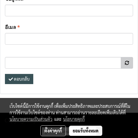
อีเมล
*
ตอบกลับ
เว็บไซต์นี้มีการใช้งานคุกกี้ เพื่อเพิ่มประสิทธิภาพและประสบการณ์ที่ดีใน
การใช้งานเว็บไซต์ของท่าน ท่านสามารถอ่านรายละเอียดเพิ่มเติมได้ที่
นโยบายความเป็นส่วนตัว
และ
นโยบายคุกกี้
Copy right by makewebeasy.com
ตั้งค่าคุกกี้
ยอมรับทั้งหมด
ผู้เข้าชมทั้งหมด
6,664,146