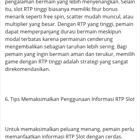
pengalaman bermain yang lebih menyenangkan. Selain
itu, slot RTP tinggi biasanya memiliki fitur bonus
menarik seperti free spin, scatter mudah muncul, atau
multiplier yang besar. Dengan RTP yang tinggi, pemain
dapat memperpanjang durasi bermain meskipun
modal terbatas karena permainan cenderung
mengembalikan sebagian taruhan lebih sering. Bagi
pemain yang ingin bermain aman dan terukur, memilih
game dengan RTP tinggi adalah strategi yang sangat
direkomendasikan.
6. Tips Memaksimalkan Penggunaan Informasi RTP Slot
Untuk memaksimalkan peluang menang, pemain perlu
memanfaatkan informasi RTP Slot dengan cerdas.