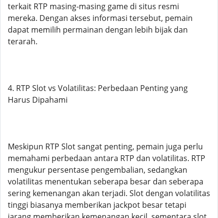
terkait RTP masing-masing game di situs resmi
mereka. Dengan akses informasi tersebut, pemain
dapat memilih permainan dengan lebih bijak dan
terarah.
4. RTP Slot vs Volatilitas: Perbedaan Penting yang
Harus Dipahami
Meskipun RTP Slot sangat penting, pemain juga perlu
memahami perbedaan antara RTP dan volatilitas. RTP
mengukur persentase pengembalian, sedangkan
volatilitas menentukan seberapa besar dan seberapa
sering kemenangan akan terjadi. Slot dengan volatilitas
tinggi biasanya memberikan jackpot besar tetapi
jarang memberikan kemenangan kecil, sementara slot