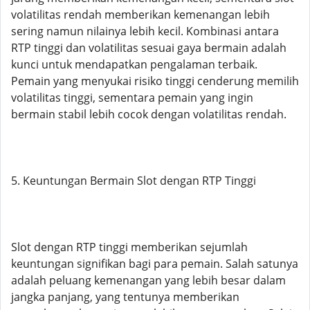
volatilitas rendah memberikan kemenangan lebih
sering namun nilainya lebih kecil. Kombinasi antara
RTP tinggi dan volatilitas sesuai gaya bermain adalah
kunci untuk mendapatkan pengalaman terbaik.
Pemain yang menyukai risiko tinggi cenderung memilih
volatilitas tinggi, sementara pemain yang ingin
bermain stabil lebih cocok dengan volatilitas rendah.
5. Keuntungan Bermain Slot dengan RTP Tinggi
Slot dengan RTP tinggi memberikan sejumlah
keuntungan signifikan bagi para pemain. Salah satunya
adalah peluang kemenangan yang lebih besar dalam
jangka panjang, yang tentunya memberikan