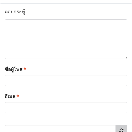
ตอบกระทู้
ชื่อผู้โพส
*
อีเมล
*