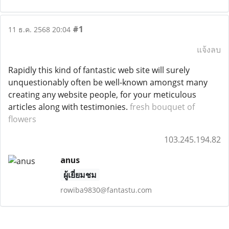
#1
11 ธ.ค. 2568 20:04
แจ้งลบ
Rapidly this kind of fantastic web site will surely
unquestionably often be well-known amongst many
creating any website people, for your meticulous
articles along with testimonies.
fresh bouquet of
flowers
103.245.194.82
anus
ผู้เยี่ยมชม
rowiba9830@fantastu.com