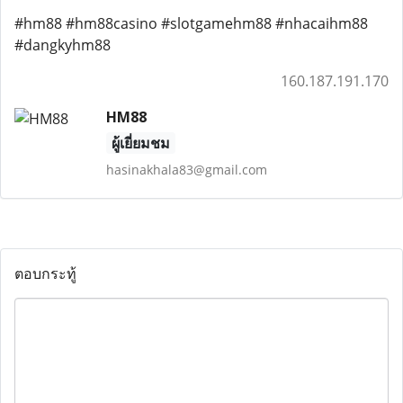
#hm88 #hm88casino #slotgamehm88 #nhacaihm88
#dangkyhm88
160.187.191.170
HM88
ผู้เยี่ยมชม
hasinakhala83@gmail.com
ตอบกระทู้