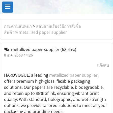
กระดานสนทนา
>
สอบถามเรื่องวิธีการสั่งซื้อ
สินค้า
>
metallized paper supplier
metallized paper supplier
(62 อ่าน)
8 ธ.ค. 2568 14:26
แจ้งลบ
HARDVOGUE, a leading
metallized paper supplier
,
offers premium high-gloss, flexible packaging
solutions. Our papers are recyclable, biodegradable,
and retain up to 98% of ink, ensuring vibrant print
quality. With standard, holographic, and wet-strength
options, we provide tailored solutions to meet all your
packaging and branding needs.