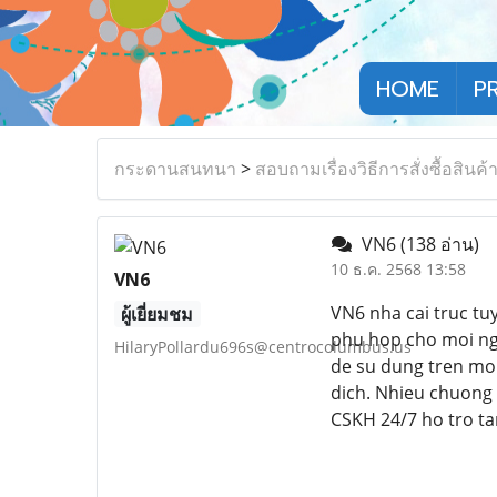
HOME
P
กระดานสนทนา
>
สอบถามเรื่องวิธีการสั่งซื้อสินค้
VN6
(138 อ่าน)
10 ธ.ค. 2568 13:58
VN6
VN6 nha cai truc tuy
ผู้เยี่ยมชม
phu hop cho moi ngu
HilaryPollardu696s@centrocolumbus.us
de su dung tren moi
dich. Nhieu chuong 
CSKH 24/7 ho tro ta