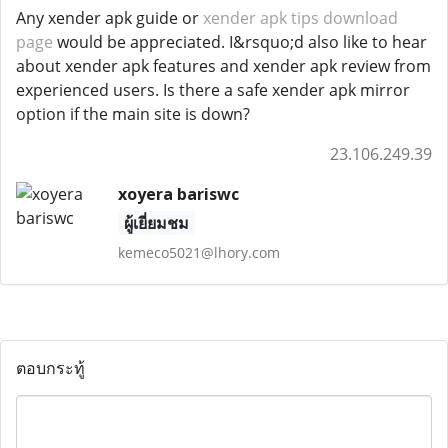
Any xender apk guide or
xender apk tips download
page
would be appreciated. I&rsquo;d also like to hear
about xender apk features and xender apk review from
experienced users. Is there a safe xender apk mirror
option if the main site is down?
23.106.249.39
xoyera bariswc
ผู้เยี่ยมชม
kemeco5021@lhory.com
ตอบกระทู้