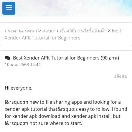
กระดานสนทนา
>
สอบถามเรื่องวิธีการสั่งซื้อสินค้า
>
Best
Xender APK Tutorial for Beginners
Best Xender APK Tutorial for Beginners
(90 อ่าน)
10 ธ.ค. 2568 14:44
แจ้งลบ
Hi everyone,
I&rsquo;m new to file sharing apps and looking for a
xender apk tutorial that&rsquo;s easy to follow. I found
for xender apk download and xender apk install, but
I&rsquo;m not sure where to start.