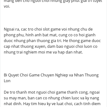
mang den cho nguoi choi nhung giay phut giai tri tuyet
voi.
Ngoai ra, cac tro choi slot game voi nhung chu de
phong phu, hinh anh bat mat, cung co co hoi gianh
duoc nhung phan thuong gia tri. He thong game duoc
cap nhat thuong xuyen, dam bao nguoi choi luon co
nhung trai nghiem moi me va hap dan nhat.
Bi Quyet Choi Game Chuyen Nghiep va Nhan Thuong
Lon
De tro thanh mot nguoi choi game thanh cong, ngoai
su may man, ban can co nhung chien luoc va ky nang
nhat dinh. Hay tim hieu ky ve luat choi, cach tinh diem