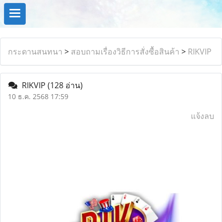
กระดานสนทนา
>
สอบถามเรื่องวิธีการสั่งซื้อสินค้า
>
RIKVIP
RIKVIP
(128 อ่าน)
10 ธ.ค. 2568 17:59
แจ้งลบ