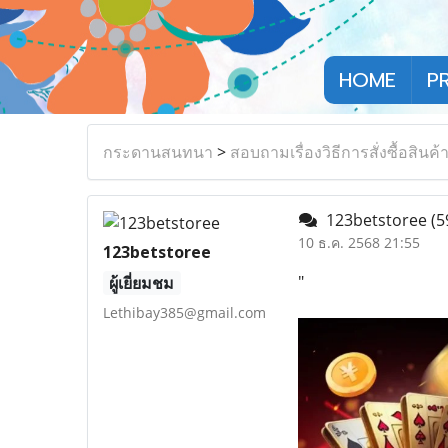
HOME
P
กระดานสนทนา
>
สอบถามเรื่องวิธีการสั่งซื้อสินค้
123betstoree
(5
10 ธ.ค. 2568 21:55
123betstoree
"
ผู้เยี่ยมชม
Lethibay385@gmail.com