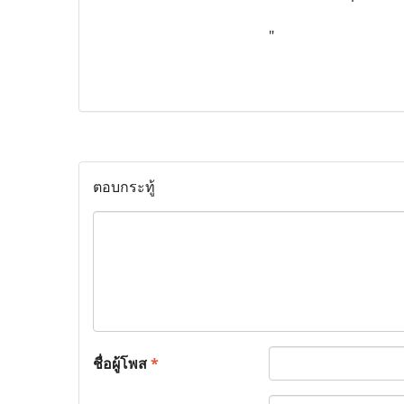
"
ตอบกระทู้
ชื่อผู้โพส
*