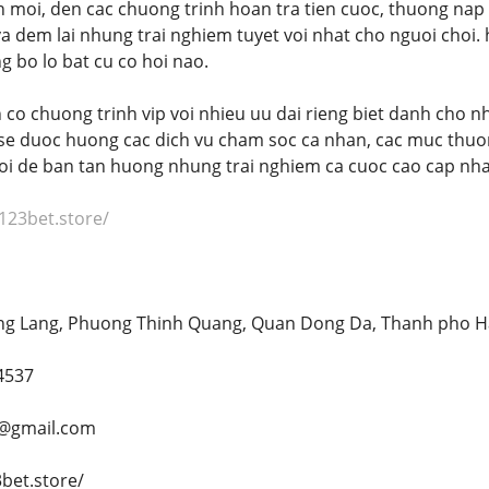
 moi, den cac chuong trinh hoan tra tien cuoc, thuong nap 
va dem lai nhung trai nghiem tuyet voi nhat cho nguoi choi
 bo lo bat cu co hoi nao.
n co chuong trinh vip voi nhieu uu dai rieng biet danh cho n
 se duoc huong cac dich vu cham soc ca nhan, cac muc thuo
 hoi de ban tan huong nhung trai nghiem ca cuoc cao cap nha
/123bet.store/
ong Lang, Phuong Thinh Quang, Quan Dong Da, Thanh pho H
4537
e@gmail.com
3bet.store/