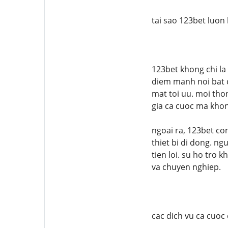
tai sao 123bet luon
123bet khong chi la
diem manh noi bat c
mat toi uu. moi tho
gia ca cuoc ma khong
ngoai ra, 123bet con
thiet bi di dong. n
tien loi. su ho tro
va chuyen nghiep.
cac dich vu ca cuoc