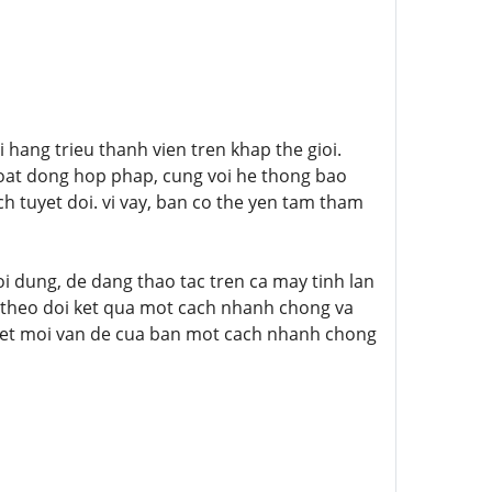
hang trieu thanh vien tren khap the gioi.
hoat dong hop phap, cung voi he thong bao
h tuyet doi. vi vay, ban co the yen tam tham
oi dung, de dang thao tac tren ca may tinh lan
va theo doi ket qua mot cach nhanh chong va
quyet moi van de cua ban mot cach nhanh chong