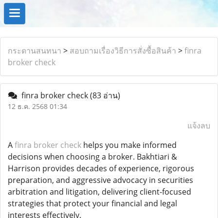
กระดานสนทนา
>
สอบถามเรื่องวิธีการสั่งซื้อสินค้า
>
finra
broker check
finra broker check
(83 อ่าน)
12 ธ.ค. 2568 01:34
แจ้งลบ
A
finra broker check
helps you make informed
decisions when choosing a broker. Bakhtiari &
Harrison provides decades of experience, rigorous
preparation, and aggressive advocacy in securities
arbitration and litigation, delivering client-focused
strategies that protect your financial and legal
interests effectively.