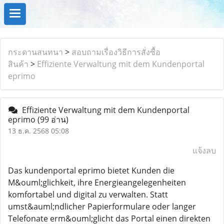
กระดานสนทนา
>
สอบถามเรื่องวิธีการสั่งซื้อ
สินค้า
>
Effiziente Verwaltung mit dem Kundenportal
eprimo
Effiziente Verwaltung mit dem Kundenportal
eprimo
(99 อ่าน)
13 ธ.ค. 2568 05:08
แจ้งลบ
Das kundenportal eprimo bietet Kunden die
M&ouml;glichkeit, ihre Energieangelegenheiten
komfortabel und digital zu verwalten. Statt
umst&auml;ndlicher Papierformulare oder langer
Telefonate erm&ouml;glicht das Portal einen direkten