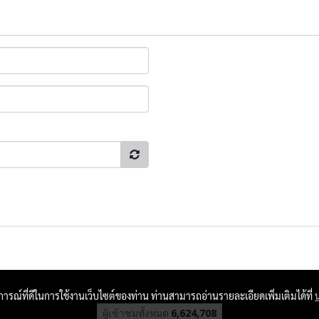
บการณ์ที่ดีในการใช้งานเว็บไซต์ของท่าน ท่านสามารถอ่านรายละเอียดเพิ่มเติมได้ที่
ผู้เข้าชมทั้งหมด
6,624,708