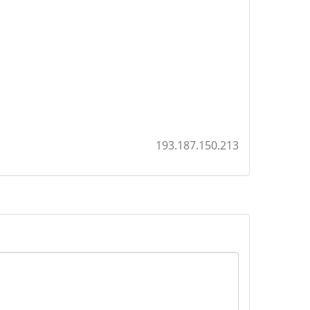
193.187.150.213