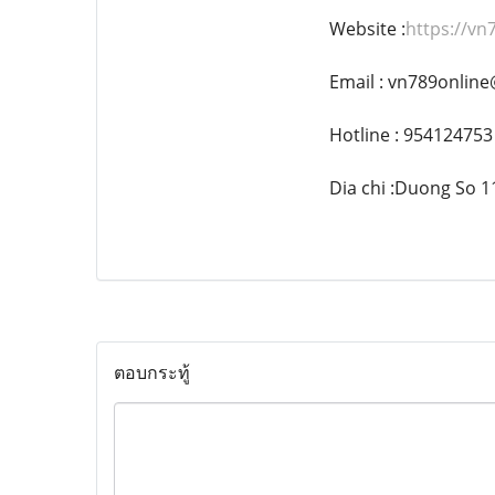
Website :
https://vn
Email : vn789onlin
Hotline : 954124753
Dia chi :Duong So 1
ตอบกระทู้