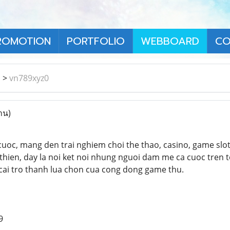
ROMOTION
PORTFOLIO
WEBBOARD
CO
า
>
vn789xyz0
าน)
uoc, mang den trai nghiem choi the thao, casino, game slot
n thien, day la noi ket noi nhung nguoi dam me ca cuoc tr
 cai tro thanh lua chon cua cong dong game thu.
9