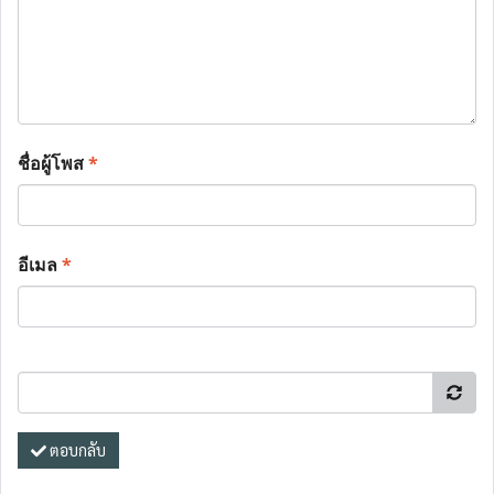
ชื่อผู้โพส
*
อีเมล
*
ตอบกลับ