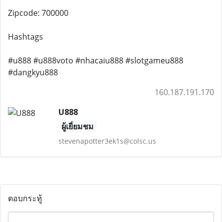
Zipcode: 700000
Hashtags
#u888 #u888voto #nhacaiu888 #slotgameu888
#dangkyu888
160.187.191.170
U888
ผู้เยี่ยมชม
stevenapotter3ek1s@colsc.us
ตอบกระทู้