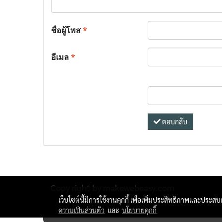
ชื่อผู้โพส
*
อีเมล
*
ตอบกลับ
Copy right by makewebeasy.com
เว็บไซต์นี้มีการใช้งานคุกกี้ เพื่อเพิ่มประสิทธิภาพและประส
ความเป็นส่วนตัว
และ
นโยบายคุกกี้