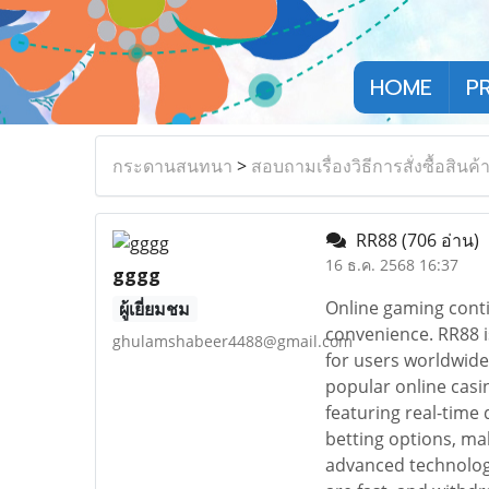
HOME
P
กระดานสนทนา
>
สอบถามเรื่องวิธีการสั่งซื้อสินค้
RR88
(706 อ่าน)
16 ธ.ค. 2568 16:37
gggg
Online gaming conti
ผู้เยี่ยมชม
convenience. RR88 i
ghulamshabeer4488@gmail.com
for users worldwide
popular online casi
featuring real-time 
betting options, mak
advanced technology