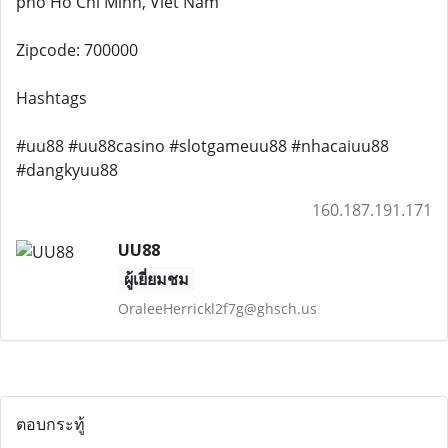
pho Ho Chi Minh, Viet Nam
Zipcode: 700000
Hashtags
#uu88 #uu88casino #slotgameuu88 #nhacaiuu88
#dangkyuu88
160.187.191.171
UU88
ผู้เยี่ยมชม
OraleeHerrickl2f7g@ghsch.us
ตอบกระทู้