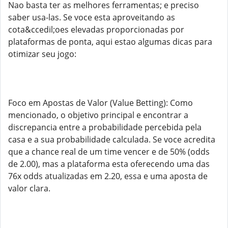
Nao basta ter as melhores ferramentas; e preciso
saber usa-las. Se voce esta aproveitando as
cota&ccedil;oes elevadas proporcionadas por
plataformas de ponta, aqui estao algumas dicas para
otimizar seu jogo:
Foco em Apostas de Valor (Value Betting): Como
mencionado, o objetivo principal e encontrar a
discrepancia entre a probabilidade percebida pela
casa e a sua probabilidade calculada. Se voce acredita
que a chance real de um time vencer e de 50% (odds
de 2.00), mas a plataforma esta oferecendo uma das
76x odds atualizadas em 2.20, essa e uma aposta de
valor clara.