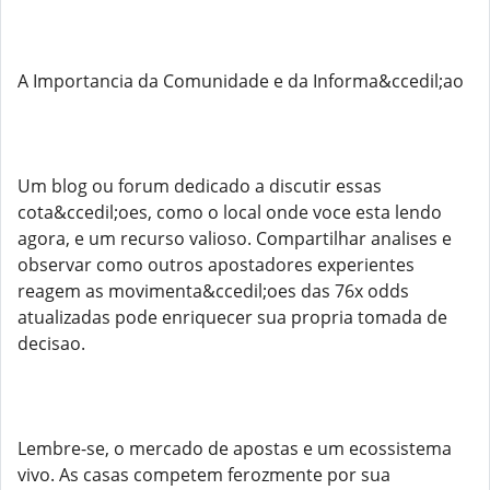
A Importancia da Comunidade e da Informa&ccedil;ao
Um blog ou forum dedicado a discutir essas
cota&ccedil;oes, como o local onde voce esta lendo
agora, e um recurso valioso. Compartilhar analises e
observar como outros apostadores experientes
reagem as movimenta&ccedil;oes das 76x odds
atualizadas pode enriquecer sua propria tomada de
decisao.
Lembre-se, o mercado de apostas e um ecossistema
vivo. As casas competem ferozmente por sua