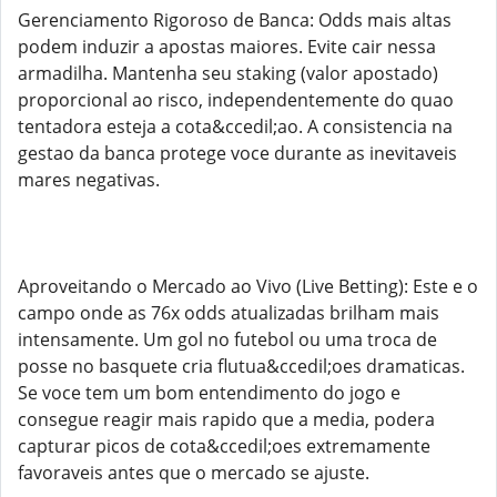
Gerenciamento Rigoroso de Banca: Odds mais altas
podem induzir a apostas maiores. Evite cair nessa
armadilha. Mantenha seu staking (valor apostado)
proporcional ao risco, independentemente do quao
tentadora esteja a cota&ccedil;ao. A consistencia na
gestao da banca protege voce durante as inevitaveis
mares negativas.
Aproveitando o Mercado ao Vivo (Live Betting): Este e o
campo onde as 76x odds atualizadas brilham mais
intensamente. Um gol no futebol ou uma troca de
posse no basquete cria flutua&ccedil;oes dramaticas.
Se voce tem um bom entendimento do jogo e
consegue reagir mais rapido que a media, podera
capturar picos de cota&ccedil;oes extremamente
favoraveis antes que o mercado se ajuste.