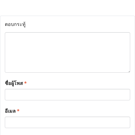
ตอบกระทู้
ชื่อผู้โพส
*
อีเมล
*