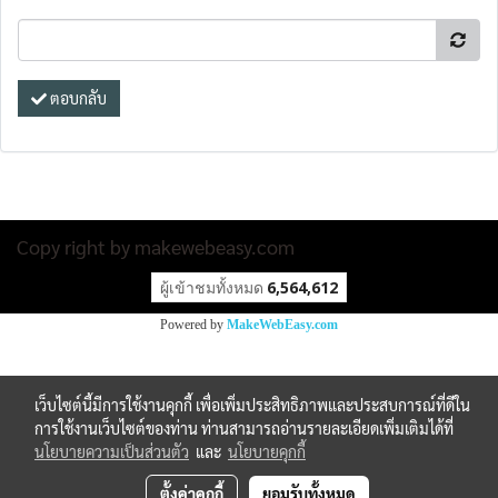
ตอบกลับ
Copy right by makewebeasy.com
ผู้เข้าชมวันนี้
8,676
Powered by
MakeWebEasy.com
เว็บไซต์นี้มีการใช้งานคุกกี้ เพื่อเพิ่มประสิทธิภาพและประสบการณ์ที่ดีใน
การใช้งานเว็บไซต์ของท่าน ท่านสามารถอ่านรายละเอียดเพิ่มเติมได้ที่
นโยบายความเป็นส่วนตัว
และ
นโยบายคุกกี้
ตั้งค่าคุกกี้
ยอมรับทั้งหมด