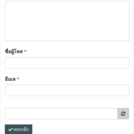
ชื่อผู้โพส
*
อีเมล
*
ตอบกลับ