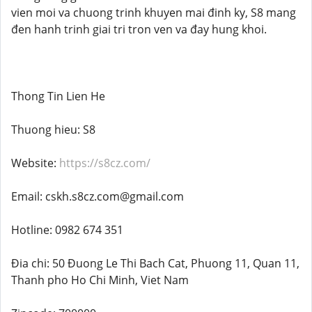
vien moi va chuong trinh khuyen mai đinh ky, S8 mang
đen hanh trinh giai tri tron ven va đay hung khoi.
Thong Tin Lien He
Thuong hieu: S8
Website:
https://s8cz.com/
Email: cskh.s8cz.com@gmail.com
Hotline: 0982 674 351
Đia chi: 50 Đuong Le Thi Bach Cat, Phuong 11, Quan 11,
Thanh pho Ho Chi Minh, Viet Nam