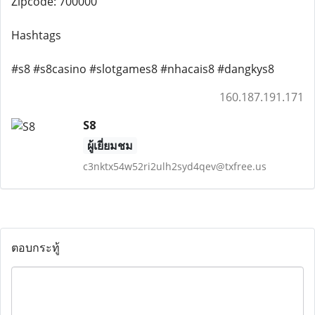
Zipcode: 700000
Hashtags
#s8 #s8casino #slotgames8 #nhacais8 #dangkys8
160.187.191.171
S8
ผู้เยี่ยมชม
c3nktx54w52ri2ulh2syd4qev@txfree.us
ตอบกระทู้