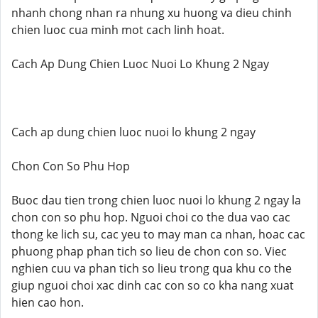
nhanh chong nhan ra nhung xu huong va dieu chinh
chien luoc cua minh mot cach linh hoat.
Cach Ap Dung Chien Luoc Nuoi Lo Khung 2 Ngay
Cach ap dung chien luoc nuoi lo khung 2 ngay
Chon Con So Phu Hop
Buoc dau tien trong chien luoc nuoi lo khung 2 ngay la
chon con so phu hop. Nguoi choi co the dua vao cac
thong ke lich su, cac yeu to may man ca nhan, hoac cac
phuong phap phan tich so lieu de chon con so. Viec
nghien cuu va phan tich so lieu trong qua khu co the
giup nguoi choi xac dinh cac con so co kha nang xuat
hien cao hon.