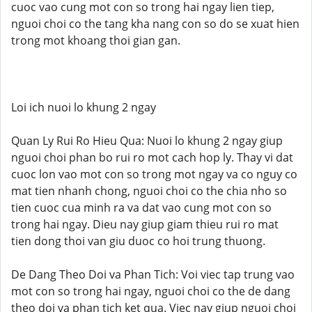
cuoc vao cung mot con so trong hai ngay lien tiep,
nguoi choi co the tang kha nang con so do se xuat hien
trong mot khoang thoi gian gan.
Loi ich nuoi lo khung 2 ngay
Quan Ly Rui Ro Hieu Qua: Nuoi lo khung 2 ngay giup
nguoi choi phan bo rui ro mot cach hop ly. Thay vi dat
cuoc lon vao mot con so trong mot ngay va co nguy co
mat tien nhanh chong, nguoi choi co the chia nho so
tien cuoc cua minh ra va dat vao cung mot con so
trong hai ngay. Dieu nay giup giam thieu rui ro mat
tien dong thoi van giu duoc co hoi trung thuong.
De Dang Theo Doi va Phan Tich: Voi viec tap trung vao
mot con so trong hai ngay, nguoi choi co the de dang
theo doi va phan tich ket qua. Viec nay giup nguoi choi