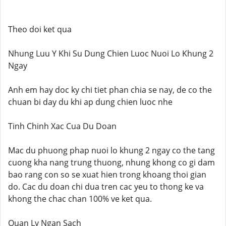
Theo doi ket qua
Nhung Luu Y Khi Su Dung Chien Luoc Nuoi Lo Khung 2
Ngay
Anh em hay doc ky chi tiet phan chia se nay, de co the
chuan bi day du khi ap dung chien luoc nhe
Tinh Chinh Xac Cua Du Doan
Mac du phuong phap nuoi lo khung 2 ngay co the tang
cuong kha nang trung thuong, nhung khong co gi dam
bao rang con so se xuat hien trong khoang thoi gian
do. Cac du doan chi dua tren cac yeu to thong ke va
khong the chac chan 100% ve ket qua.
Quan Ly Ngan Sach