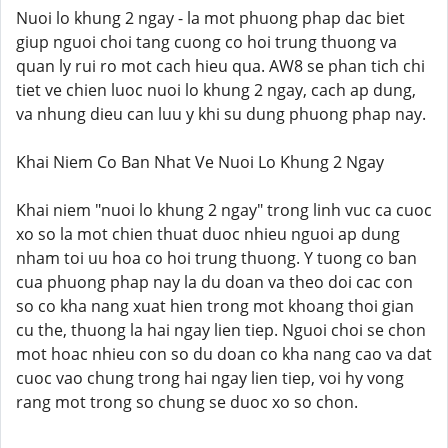
Nuoi lo khung 2 ngay - la mot phuong phap dac biet
giup nguoi choi tang cuong co hoi trung thuong va
quan ly rui ro mot cach hieu qua. AW8 se phan tich chi
tiet ve chien luoc nuoi lo khung 2 ngay, cach ap dung,
va nhung dieu can luu y khi su dung phuong phap nay.
Khai Niem Co Ban Nhat Ve Nuoi Lo Khung 2 Ngay
Khai niem "nuoi lo khung 2 ngay" trong linh vuc ca cuoc
xo so la mot chien thuat duoc nhieu nguoi ap dung
nham toi uu hoa co hoi trung thuong. Y tuong co ban
cua phuong phap nay la du doan va theo doi cac con
so co kha nang xuat hien trong mot khoang thoi gian
cu the, thuong la hai ngay lien tiep. Nguoi choi se chon
mot hoac nhieu con so du doan co kha nang cao va dat
cuoc vao chung trong hai ngay lien tiep, voi hy vong
rang mot trong so chung se duoc xo so chon.