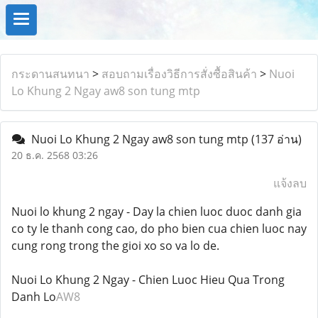
กระดานสนทนา
>
สอบถามเรื่องวิธีการสั่งซื้อสินค้า
>
Nuoi
Lo Khung 2 Ngay aw8 son tung mtp
Nuoi Lo Khung 2 Ngay aw8 son tung mtp
(137 อ่าน)
20 ธ.ค. 2568 03:26
แจ้งลบ
Nuoi lo khung 2 ngay - Day la chien luoc duoc danh gia
co ty le thanh cong cao, do pho bien cua chien luoc nay
cung rong trong the gioi xo so va lo de.
Nuoi Lo Khung 2 Ngay - Chien Luoc Hieu Qua Trong
Danh Lo
AW8