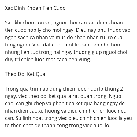
Xac Dinh Khoan Tien Cuoc
Sau khi chon con so, nguoi choi can xac dinh khoan
tien cuoc hop ly cho moi ngay. Dieu nay phu thuoc vao
ngan sach ca nhan va muc do chap nhan rui ro cua
tung nguoi. Viec dat cuoc mot khoan tien nho hon
nhung lien tuc trong hai ngay thuong giup nguoi choi
duy tri chien luoc mot cach ben vung.
Theo Doi Ket Qua
Trong qua trinh ap dung chien luoc nuoi lo khung 2
ngay, viec theo doi ket qua la rat quan trong. Nguoi
choi can ghi chep va phan tich ket qua hang ngay de
nhan dien cac xu huong va dieu chinh chien luoc neu
can. Su linh hoat trong viec dieu chinh chien luoc la yeu
to then chot de thanh cong trong viec nuoi lo.