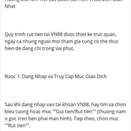
Nhat
Quy trinh rut tien tai VN88 duoc thiet ke truc quan,
ngay ca nhung nguoi moi tham gia cung co the thuc
hien de dang chi trong vai phut.
Buoc 1: Dang Nhap va Truy Cap Muc Giao Dich
Sau khi dang nhap vao tai khoan VN88, hay tim va chon
bieu tuong hoac muc ""Gui tien/Rut tien"" (thuong nam
o goc tren ben phai man hinh). Tiep theo, chon muc
""Rut tien"".