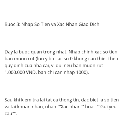
Buoc 3: Nhap So Tien va Xac Nhan Giao Dich
Day la buoc quan trong nhat. Nhap chinh xac so tien
ban muon rut (luu y bo cac so 0 khong can thiet theo
quy dinh cua nha cai, vi du: neu ban muon rut
1.000.000 VND, ban chi can nhap 1000).
Sau khi kiem tra lai tat ca thong tin, dac biet la so tien
va tai khoan nhan, nhan ""Xac nhan"" hoac ""Gui yeu
cau"".