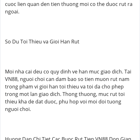
cuoc lien quan den tien thuong moi co the duoc rut ra
ngoai.
So Du Toi Thieu va Gioi Han Rut
Moi nha cai deu co quy dinh ve han muc giao dich. Tai
VN88, nguoi choi can dam bao so tien muon rut nam
trong pham vi gioi han toi thieu va toi da cho phep
trong mot lan giao dich. Thong thuong, muc rut toi
thieu kha de dat duoc, phu hop voi moi doi tuong
nguoi choi.
Huong Dan Chi Tiet Cac Buoc Rut Tien VN88 Don Gian