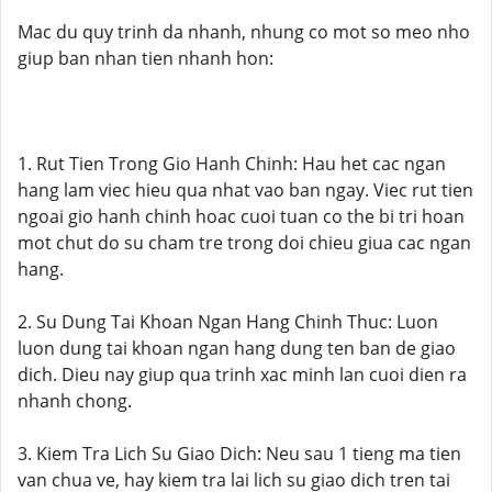
Mac du quy trinh da nhanh, nhung co mot so meo nho
giup ban nhan tien nhanh hon:
1. Rut Tien Trong Gio Hanh Chinh: Hau het cac ngan
hang lam viec hieu qua nhat vao ban ngay. Viec rut tien
ngoai gio hanh chinh hoac cuoi tuan co the bi tri hoan
mot chut do su cham tre trong doi chieu giua cac ngan
hang.
2. Su Dung Tai Khoan Ngan Hang Chinh Thuc: Luon
luon dung tai khoan ngan hang dung ten ban de giao
dich. Dieu nay giup qua trinh xac minh lan cuoi dien ra
nhanh chong.
3. Kiem Tra Lich Su Giao Dich: Neu sau 1 tieng ma tien
van chua ve, hay kiem tra lai lich su giao dich tren tai