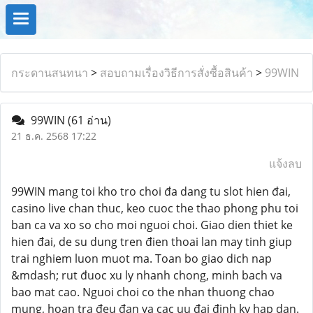
กระดานสนทนา
>
สอบถามเรื่องวิธีการสั่งซื้อสินค้า
>
99WIN
99WIN
(61 อ่าน)
21 ธ.ค. 2568 17:22
แจ้งลบ
99WIN mang toi kho tro choi đa dang tu slot hien đai,
casino live chan thuc, keo cuoc the thao phong phu toi
ban ca va xo so cho moi nguoi choi. Giao dien thiet ke
hien đai, de su dung tren đien thoai lan may tinh giup
trai nghiem luon muot ma. Toan bo giao dich nap
&mdash; rut đuoc xu ly nhanh chong, minh bach va
bao mat cao. Nguoi choi co the nhan thuong chao
mung, hoan tra đeu đan va cac uu đai đinh ky hap dan.