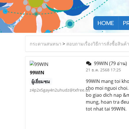
HOME
P
กระดานสนทนา
>
สอบถามเรื่องวิธีการสั่งซื้อสินค้
99WIN
(79 อ่าน)
21 ธ.ค. 2568 17:25
99WIN
99WIN mang toi kho 
ผู้เยี่ยมชม
cho moi nguoi choi.
z4p2x5gay4n2uhudz@txfree.us
bo giao dich nap &
mung, hoan tra đeu 
tot nhat tai 99WIN.