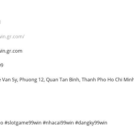
N
win.gr.com/
in.gr.com
09
e Van Sy, Phuong 12, Quan Tan Binh, Thanh Pho Ho Chi Min
no #slotgame99win #nhacai99win #dangky99win