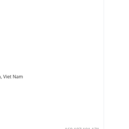
h, Viet Nam