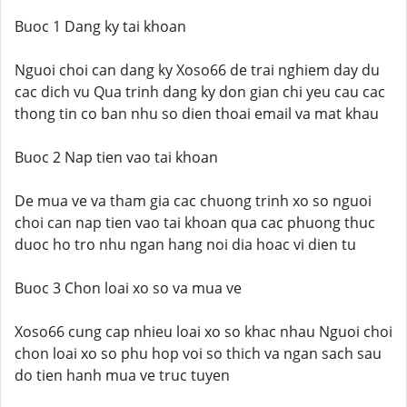
Buoc 1 Dang ky tai khoan
Nguoi choi can dang ky Xoso66 de trai nghiem day du
cac dich vu Qua trinh dang ky don gian chi yeu cau cac
thong tin co ban nhu so dien thoai email va mat khau
Buoc 2 Nap tien vao tai khoan
De mua ve va tham gia cac chuong trinh xo so nguoi
choi can nap tien vao tai khoan qua cac phuong thuc
duoc ho tro nhu ngan hang noi dia hoac vi dien tu
Buoc 3 Chon loai xo so va mua ve
Xoso66 cung cap nhieu loai xo so khac nhau Nguoi choi
chon loai xo so phu hop voi so thich va ngan sach sau
do tien hanh mua ve truc tuyen