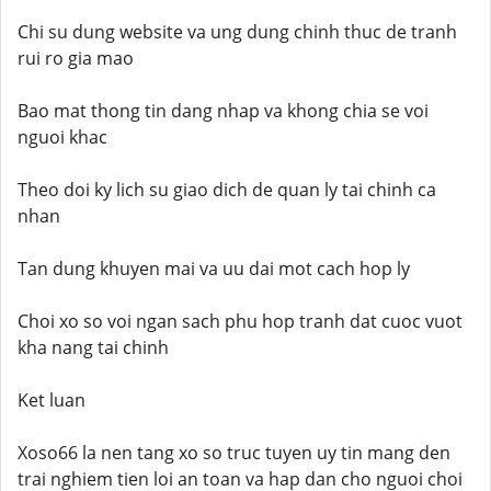
Chi su dung website va ung dung chinh thuc de tranh
rui ro gia mao
Bao mat thong tin dang nhap va khong chia se voi
nguoi khac
Theo doi ky lich su giao dich de quan ly tai chinh ca
nhan
Tan dung khuyen mai va uu dai mot cach hop ly
Choi xo so voi ngan sach phu hop tranh dat cuoc vuot
kha nang tai chinh
Ket luan
Xoso66 la nen tang xo so truc tuyen uy tin mang den
trai nghiem tien loi an toan va hap dan cho nguoi choi