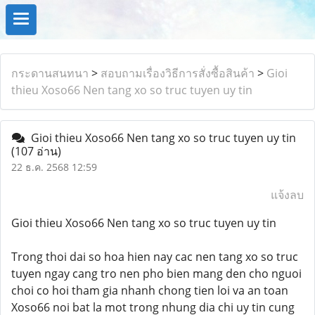
กระดานสนทนา
>
สอบถามเรื่องวิธีการสั่งซื้อสินค้า
>
Gioi
thieu Xoso66 Nen tang xo so truc tuyen uy tin
Gioi thieu Xoso66 Nen tang xo so truc tuyen uy tin
(107 อ่าน)
22 ธ.ค. 2568 12:59
แจ้งลบ
Gioi thieu Xoso66 Nen tang xo so truc tuyen uy tin
Trong thoi dai so hoa hien nay cac nen tang xo so truc
tuyen ngay cang tro nen pho bien mang den cho nguoi
choi co hoi tham gia nhanh chong tien loi va an toan
Xoso66 noi bat la mot trong nhung dia chi uy tin cung