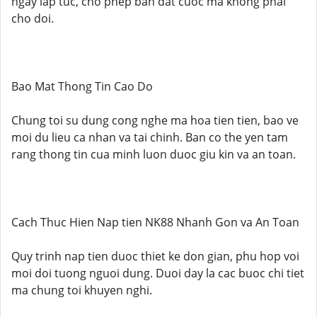
ngay lap tuc, cho phep ban dat cuoc ma khong phai
cho doi.
Bao Mat Thong Tin Cao Do
Chung toi su dung cong nghe ma hoa tien tien, bao ve
moi du lieu ca nhan va tai chinh. Ban co the yen tam
rang thong tin cua minh luon duoc giu kin va an toan.
Cach Thuc Hien Nap tien NK88 Nhanh Gon va An Toan
Quy trinh nap tien duoc thiet ke don gian, phu hop voi
moi doi tuong nguoi dung. Duoi day la cac buoc chi tiet
ma chung toi khuyen nghi.