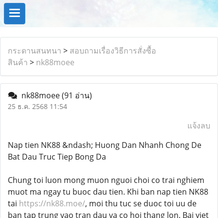
กระดานสนทนา
>
สอบถามเรื่องวิธีการสั่งซื้อ
สินค้า
>
nk88moee
nk88moee
(91 อ่าน)
25 ธ.ค. 2568 11:54
แจ้งลบ
Nap tien NK88 &ndash; Huong Dan Nhanh Chong De
Bat Dau Truc Tiep Bong Da
Chung toi luon mong muon nguoi choi co trai nghiem
muot ma ngay tu buoc dau tien. Khi ban nap tien NK88
tai
https://nk88.moe/
, moi thu tuc se duoc toi uu de
ban tap trung vao tran dau va co hoi thang lon. Bai viet