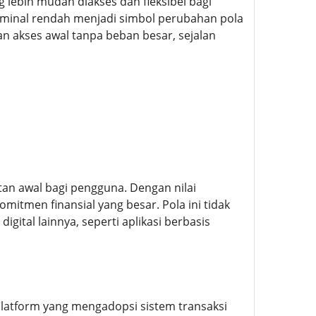
lebih mudah diakses dan fleksibel bagi
nominal rendah menjadi simbol perubahan pola
n akses awal tanpa beban besar, sejalan
an awal bagi pengguna. Dengan nilai
mitmen finansial yang besar. Pola ini tidak
igital lainnya, seperti aplikasi berbasis
platform yang mengadopsi sistem transaksi