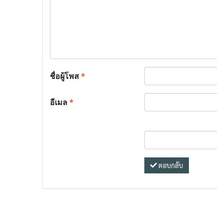
ชื่อผู้โพส
*
อีเมล
*
ตอบกลับ