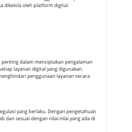
dikelola oleh platform digital.
tor penting dalam menciptakan pengalaman
tiap layanan digital yang digunakan.
menghindari penggunaan layanan secara
regulasi yang berlaku. Dengan pengetahuan
dan sesuai dengan nilai-nilai yang ada di