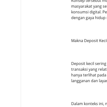
Konsep tersebut mu
masyarakat yang se
konsumsi digital. 
dengan gaya hidup 
Makna Deposit Keci
Deposit kecil seri
transaksi yang rela
hanya terlihat pada 
langganan dan laya
Dalam konteks ini,