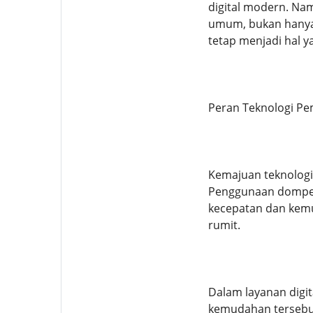
digital modern. Na
umum, bukan hanya 
tetap menjadi hal y
Peran Teknologi Pe
Kemajuan teknologi
Penggunaan dompet
kecepatan dan kemu
rumit.
Dalam layanan digi
kemudahan tersebut