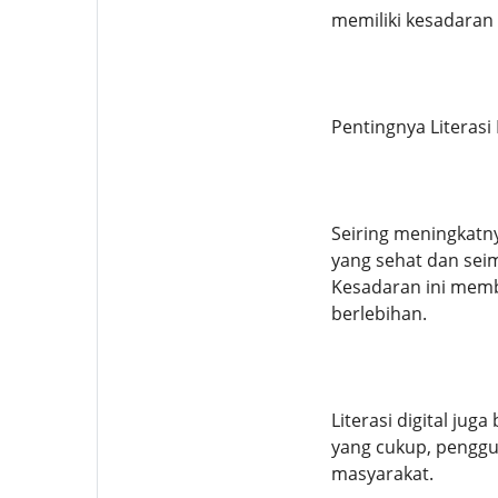
memiliki kesadaran 
Pentingnya Literasi 
Seiring meningkatny
yang sehat dan sei
Kesadaran ini mem
berlebihan.
Literasi digital j
yang cukup, penggu
masyarakat.