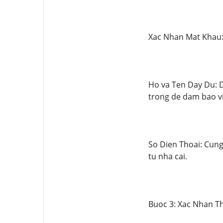
Xac Nhan Mat Khau:
Ho va Ten Day Du: D
trong de dam bao vi
So Dien Thoai: Cun
tu nha cai.
Buoc 3: Xac Nhan T