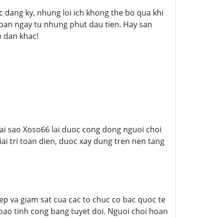
c dang ky, nhung loi ich khong the bo qua khi
 ban ngay tu nhung phut dau tien. Hay san
p dan khac!
tai sao Xoso66 lai duoc cong dong nguoi choi
iai tri toan dien, duoc xay dung tren nen tang
ep va giam sat cua cac to chuc co bac quoc te
ao tinh cong bang tuyet doi. Nguoi choi hoan