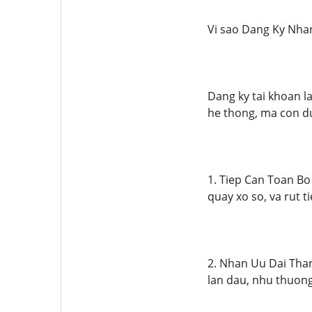
Vi sao Dang Ky Nha
Dang ky tai khoan l
he thong, ma con du
1. Tiep Can Toan Bo
quay xo so, va rut t
2. Nhan Uu Dai Tha
lan dau, nhu thuong