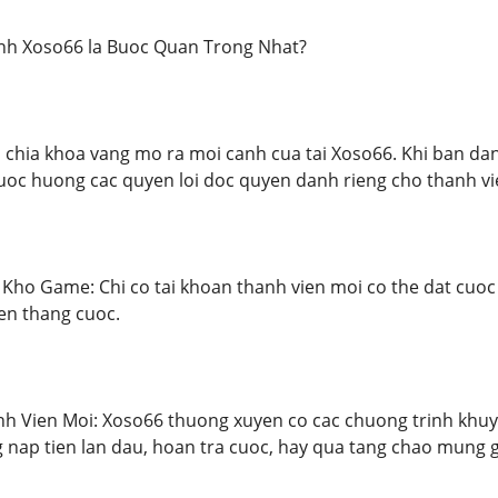
nh Xoso66 la Buoc Quan Trong Nhat?
a chia khoa vang mo ra moi canh cua tai Xoso66. Khi ban dan
oc huong cac quyen loi doc quyen danh rieng cho thanh vi
 Kho Game: Chi co tai khoan thanh vien moi co the dat cuoc
ien thang cuoc.
nh Vien Moi: Xoso66 thuong xuyen co cac chuong trinh khu
 nap tien lan dau, hoan tra cuoc, hay qua tang chao mung gi