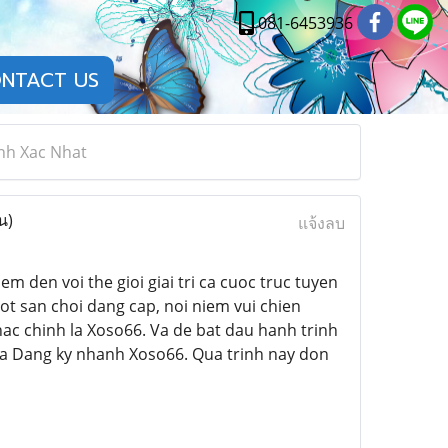
081-6453936
NTACT US
nh Xac Nhat
น)
แจ้งลบ
den voi the gioi giai tri ca cuoc truc tuyen
t san choi dang cap, noi niem vui chien
ac chinh la Xoso66. Va de bat dau hanh trinh
la Dang ky nhanh Xoso66. Qua trinh nay don