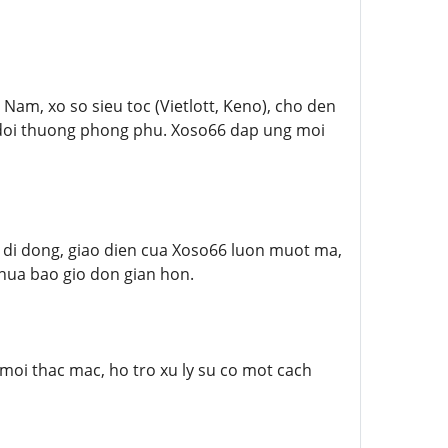
m, xo so sieu toc (Vietlott, Keno), cho den
me doi thuong phong phu. Xoso66 dap ung moi
 di dong, giao dien cua Xoso66 luon muot ma,
 chua bao gio don gian hon.
moi thac mac, ho tro xu ly su co mot cach