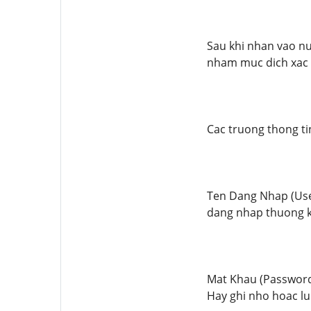
Sau khi nhan vao nu
nham muc dich xac m
Cac truong thong ti
Ten Dang Nhap (Use
dang nhap thuong kh
Mat Khau (Password)
Hay ghi nho hoac lu