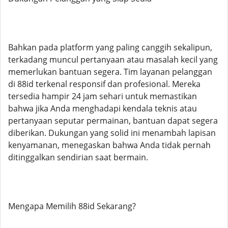
Bahkan pada platform yang paling canggih sekalipun,
terkadang muncul pertanyaan atau masalah kecil yang
memerlukan bantuan segera. Tim layanan pelanggan
di 88id terkenal responsif dan profesional. Mereka
tersedia hampir 24 jam sehari untuk memastikan
bahwa jika Anda menghadapi kendala teknis atau
pertanyaan seputar permainan, bantuan dapat segera
diberikan. Dukungan yang solid ini menambah lapisan
kenyamanan, menegaskan bahwa Anda tidak pernah
ditinggalkan sendirian saat bermain.
Mengapa Memilih 88id Sekarang?