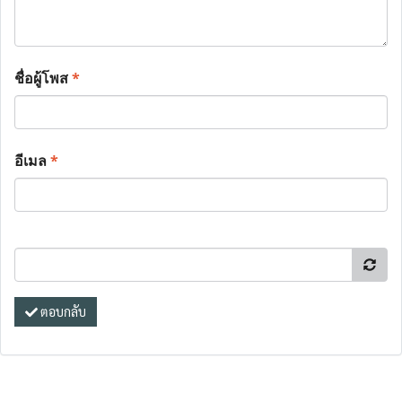
ชื่อผู้โพส
*
อีเมล
*
ตอบกลับ