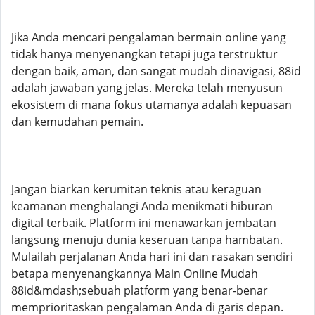
Jika Anda mencari pengalaman bermain online yang
tidak hanya menyenangkan tetapi juga terstruktur
dengan baik, aman, dan sangat mudah dinavigasi, 88id
adalah jawaban yang jelas. Mereka telah menyusun
ekosistem di mana fokus utamanya adalah kepuasan
dan kemudahan pemain.
Jangan biarkan kerumitan teknis atau keraguan
keamanan menghalangi Anda menikmati hiburan
digital terbaik. Platform ini menawarkan jembatan
langsung menuju dunia keseruan tanpa hambatan.
Mulailah perjalanan Anda hari ini dan rasakan sendiri
betapa menyenangkannya Main Online Mudah
88id&mdash;sebuah platform yang benar-benar
memprioritaskan pengalaman Anda di garis depan.