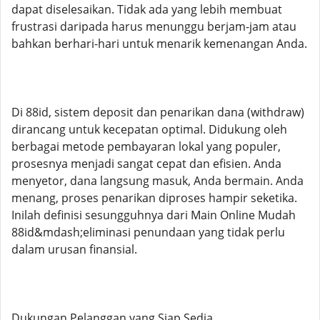
dapat diselesaikan. Tidak ada yang lebih membuat
frustrasi daripada harus menunggu berjam-jam atau
bahkan berhari-hari untuk menarik kemenangan Anda.
Di 88id, sistem deposit dan penarikan dana (withdraw)
dirancang untuk kecepatan optimal. Didukung oleh
berbagai metode pembayaran lokal yang populer,
prosesnya menjadi sangat cepat dan efisien. Anda
menyetor, dana langsung masuk, Anda bermain. Anda
menang, proses penarikan diproses hampir seketika.
Inilah definisi sesungguhnya dari Main Online Mudah
88id&mdash;eliminasi penundaan yang tidak perlu
dalam urusan finansial.
Dukungan Pelanggan yang Siap Sedia