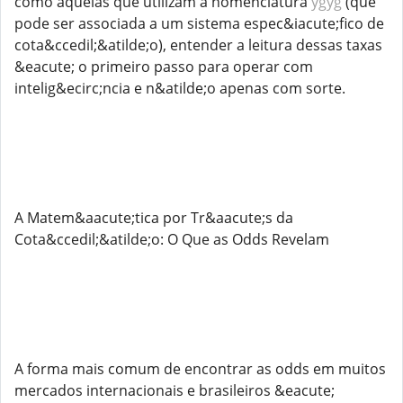
como aquelas que utilizam a nomenclatura
ygyg
(que
pode ser associada a um sistema espec&iacute;fico de
cota&ccedil;&atilde;o), entender a leitura dessas taxas
&eacute; o primeiro passo para operar com
intelig&ecirc;ncia e n&atilde;o apenas com sorte.
A Matem&aacute;tica por Tr&aacute;s da
Cota&ccedil;&atilde;o: O Que as Odds Revelam
A forma mais comum de encontrar as odds em muitos
mercados internacionais e brasileiros &eacute;