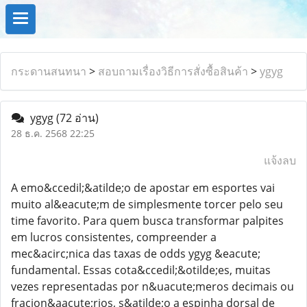
กระดานสนทนา
>
สอบถามเรื่องวิธีการสั่งซื้อสินค้า
>
ygyg
ygyg
(72 อ่าน)
28 ธ.ค. 2568 22:25
แจ้งลบ
A emo&ccedil;&atilde;o de apostar em esportes vai
muito al&eacute;m de simplesmente torcer pelo seu
time favorito. Para quem busca transformar palpites
em lucros consistentes, compreender a
mec&acirc;nica das taxas de odds ygyg &eacute;
fundamental. Essas cota&ccedil;&otilde;es, muitas
vezes representadas por n&uacute;meros decimais ou
fracion&aacute;rios, s&atilde;o a espinha dorsal de