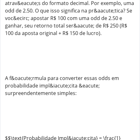
atrav&eacute;s do formato decimal. Por exemplo, uma
odd de 2.50. O que isso significa na pr&aacute;tica? Se
voc&ecirc; apostar R$ 100 com uma odd de 2.50 e
ganhar, seu retorno total ser&aacute; de R$ 250 (R$
100 da aposta original + R$ 150 de lucro).
A f&oacute;rmula para converter essas odds em
probabilidade impl&iacute;cita &eacute;
surpreendentemente simples:
$$\text{Probabilidade Impl&iacute;cita} = \frac{1}