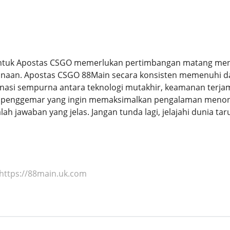
ntuk Apostas CSGO memerlukan pertimbangan matang meng
aan. Apostas CSGO 88Main secara konsisten memenuhi dan
asi sempurna antara teknologi mutakhir, keamanan terj
i penggemar yang ingin memaksimalkan pengalaman menont
ah jawaban yang jelas. Jangan tunda lagi, jelajahi dunia
https://88main.uk.com