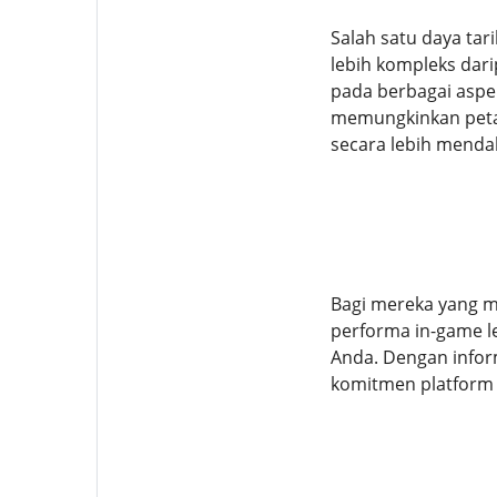
Salah satu daya tar
lebih kompleks da
pada berbagai aspek
memungkinkan peta
secara lebih menda
Bagi mereka yang me
performa in-game l
Anda. Dengan infor
komitmen platform 