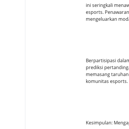
ini seringkali men
esports. Penawaran
mengeluarkan modal
Berpartisipasi dal
prediksi pertanding
memasang taruhan 
komunitas esports.
Kesimpulan: Mengap