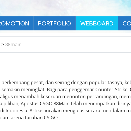
ROMOTION
PORTFOLIO
WEBBOARD
CO
า
>
88main
s berkembang pesat, dan seiring dengan popularitasnya, k
 semakin meningkat. Bagi para penggemar Counter-Strike: G
kaligus menambah keseruan menonton pertandingan, memili
a pilihan, Apostas CSGO 88Main telah menempatkan dirinya
i Indonesia. Artikel ini akan mengulas secara mendalam me
alam arena taruhan CS:GO.