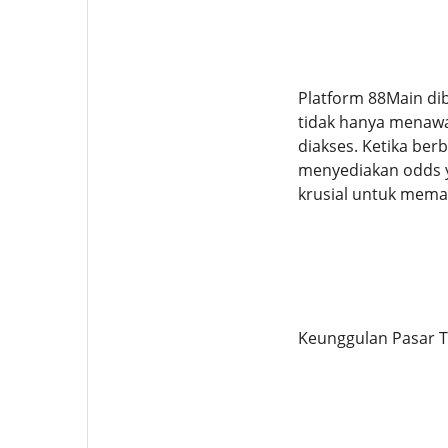
Platform 88Main d
tidak hanya menawa
diakses. Ketika ber
menyediakan odds y
krusial untuk mema
Keunggulan Pasar T