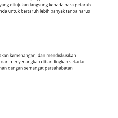
 yang ditujukan langsung kepada para petaruh
nda untuk bertaruh lebih banyak tanpa harus
rayakan kemenangan, dan mendiskusikan
tif dan menyenangkan dibandingkan sekadar
uhan dengan semangat persahabatan