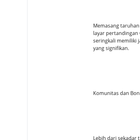
Memasang taruhan di
layar pertandingan
seringkali memiliki
yang signifikan.
Komunitas dan Bonu
Lebih dari sekadar