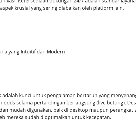
unikasi. Ketersediaan dukungan 24/7 adalah standar lay
aspek krusial yang sering diabaikan oleh platform lain.
a yang Intuitif dan Modern
s adalah kunci untuk pengalaman bertaruh yang menyenangk
 odds selama pertandingan berlangsung (live betting). De
 dan mudah digunakan, baik di desktop maupun perangkat se
eb mereka sudah dioptimalkan untuk kecepatan.