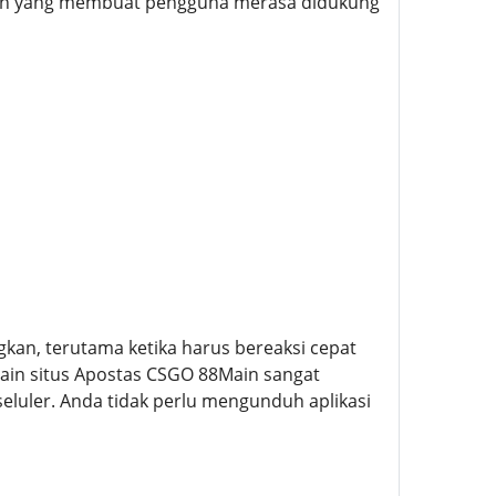
anan yang membuat pengguna merasa didukung
an, terutama ketika harus bereaksi cepat
sain situs Apostas CSGO 88Main sangat
luler. Anda tidak perlu mengunduh aplikasi