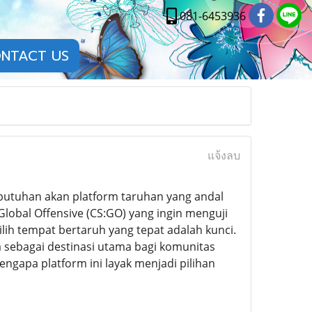
081-6453936
NTACT US
แจ้งลบ
ebutuhan akan platform taruhan yang andal
lobal Offensive (CS:GO) yang ingin menguji
h tempat bertaruh yang tepat adalah kunci.
 sebagai destinasi utama bagi komunitas
ngapa platform ini layak menjadi pilihan