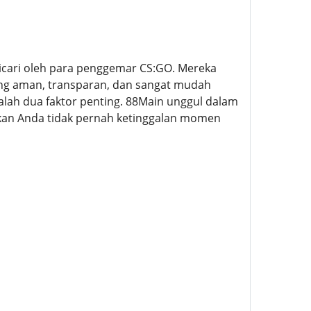
ari oleh para penggemar CS:GO. Mereka
ang aman, transparan, dan sangat mudah
dalah dua faktor penting. 88Main unggul dalam
ikan Anda tidak pernah ketinggalan momen