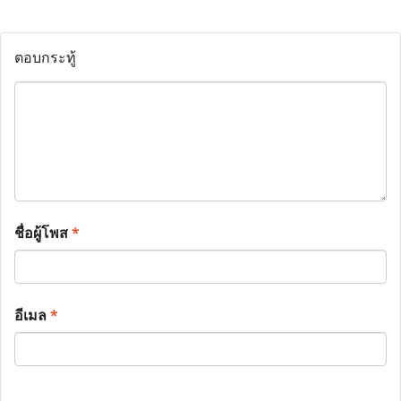
ตอบกระทู้
ชื่อผู้โพส
*
อีเมล
*