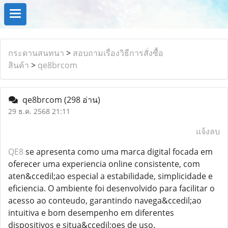
กระดานสนทนา
>
สอบถามเรื่องวิธีการสั่งซื้อ
สินค้า
>
qe8brcom
qe8brcom
(298 อ่าน)
29 ธ.ค. 2568 21:11
แจ้งลบ
QE8
se apresenta como uma marca digital focada em
oferecer uma experiencia online consistente, com
aten&ccedil;ao especial a estabilidade, simplicidade e
eficiencia. O ambiente foi desenvolvido para facilitar o
acesso ao conteudo, garantindo navega&ccedil;ao
intuitiva e bom desempenho em diferentes
dispositivos e situa&ccedil;oes de uso.