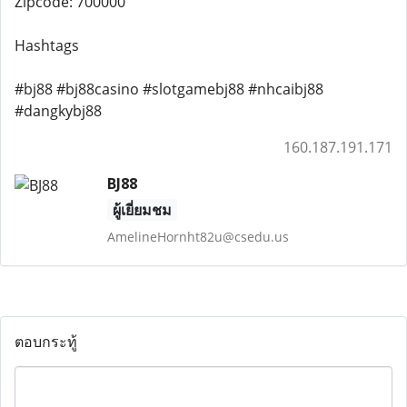
Zipcode: 700000
Hashtags
#bj88 #bj88casino #slotgamebj88 #nhcaibj88
#dangkybj88
160.187.191.171
BJ88
ผู้เยี่ยมชม
AmelineHornht82u@csedu.us
ตอบกระทู้