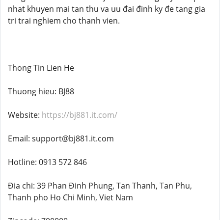
nhat khuyen mai tan thu va uu đai đinh ky đe tang gia
tri trai nghiem cho thanh vien.
Thong Tin Lien He
Thuong hieu: BJ88
Website:
https://bj881.it.com/
Email: support@bj881.it.com
Hotline: 0913 572 846
Đia chi: 39 Phan Đinh Phung, Tan Thanh, Tan Phu,
Thanh pho Ho Chi Minh, Viet Nam