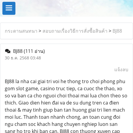
กระดานสนทนา
>
สอบถามเรื่องวิธีการสั่งซื้อสินค้า
>
BJ88
BJ88
(111 อ่าน)
30 ธ.ค. 2568 03:48
แจ้งลบ
BJ88 la nha cai giai tri voi he thong tro choi phong phu
gom slot game, casino truc tiep, ca cuoc the thao, xo
so va ban ca cho nguoi choi thoai mai lua chon theo so
thich. Giao dien hien đai va de su dung tren ca đien
thoai & may tinh giup ban tan huong giai tri lien mach
moi luc. Thanh toan nhanh chong, an toan cung đoi
ngu cham soc khach hang chuyen nghiep luon san
sang ho tro khi ban can. BJ88 con thuong xuyen cap