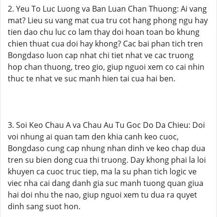
2. Yeu To Luc Luong va Ban Luan Chan Thuong: Ai vang
mat? Lieu su vang mat cua tru cot hang phong ngu hay
tien dao chu luc co lam thay doi hoan toan bo khung
chien thuat cua doi hay khong? Cac bai phan tich tren
Bongdaso luon cap nhat chi tiet nhat ve cac truong
hop chan thuong, treo gio, giup nguoi xem co cai nhin
thuc te nhat ve suc manh hien tai cua hai ben.
3. Soi Keo Chau A va Chau Au Tu Goc Do Da Chieu: Doi
voi nhung ai quan tam den khia canh keo cuoc,
Bongdaso cung cap nhung nhan dinh ve keo chap dua
tren su bien dong cua thi truong. Day khong phai la loi
khuyen ca cuoc truc tiep, ma la su phan tich logic ve
viec nha cai dang danh gia suc manh tuong quan giua
hai doi nhu the nao, giup nguoi xem tu dua ra quyet
dinh sang suot hon.