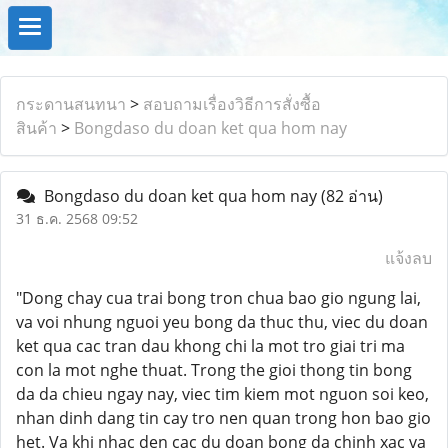
กระดานสนทนา
>
สอบถามเรื่องวิธีการสั่งซื้อ
สินค้า
>
Bongdaso du doan ket qua hom nay
Bongdaso du doan ket qua hom nay
(82 อ่าน)
31 ธ.ค. 2568 09:52
แจ้งลบ
"Dong chay cua trai bong tron chua bao gio ngung lai,
va voi nhung nguoi yeu bong da thuc thu, viec du doan
ket qua cac tran dau khong chi la mot tro giai tri ma
con la mot nghe thuat. Trong the gioi thong tin bong
da da chieu ngay nay, viec tim kiem mot nguon soi keo,
nhan dinh dang tin cay tro nen quan trong hon bao gio
het. Va khi nhac den cac du doan bong da chinh xac va