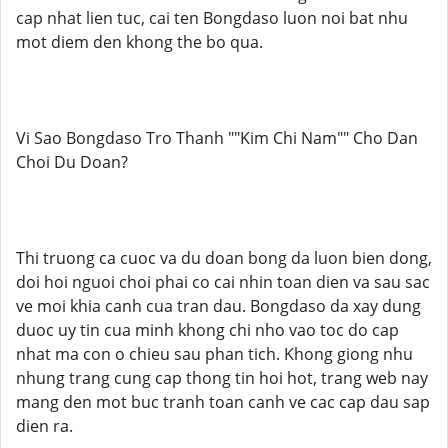
cap nhat lien tuc, cai ten Bongdaso luon noi bat nhu
mot diem den khong the bo qua.
Vi Sao Bongdaso Tro Thanh ""Kim Chi Nam"" Cho Dan
Choi Du Doan?
Thi truong ca cuoc va du doan bong da luon bien dong,
doi hoi nguoi choi phai co cai nhin toan dien va sau sac
ve moi khia canh cua tran dau. Bongdaso da xay dung
duoc uy tin cua minh khong chi nho vao toc do cap
nhat ma con o chieu sau phan tich. Khong giong nhu
nhung trang cung cap thong tin hoi hot, trang web nay
mang den mot buc tranh toan canh ve cac cap dau sap
dien ra.