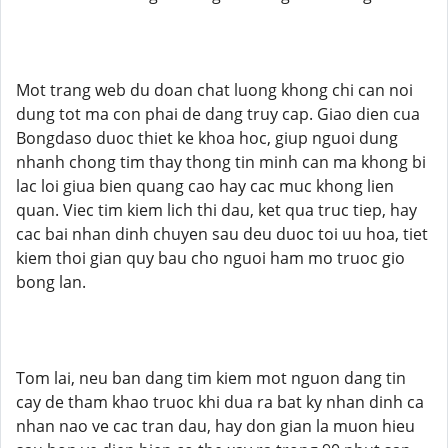
Mot trang web du doan chat luong khong chi can noi
dung tot ma con phai de dang truy cap. Giao dien cua
Bongdaso duoc thiet ke khoa hoc, giup nguoi dung
nhanh chong tim thay thong tin minh can ma khong bi
lac loi giua bien quang cao hay cac muc khong lien
quan. Viec tim kiem lich thi dau, ket qua truc tiep, hay
cac bai nhan dinh chuyen sau deu duoc toi uu hoa, tiet
kiem thoi gian quy bau cho nguoi ham mo truoc gio
bong lan.
Tom lai, neu ban dang tim kiem mot nguon dang tin
cay de tham khao truoc khi dua ra bat ky nhan dinh ca
nhan nao ve cac tran dau, hay don gian la muon hieu