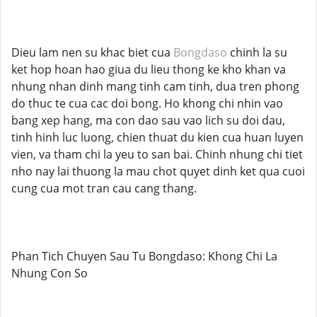
Dieu lam nen su khac biet cua
Bongdaso
chinh la su
ket hop hoan hao giua du lieu thong ke kho khan va
nhung nhan dinh mang tinh cam tinh, dua tren phong
do thuc te cua cac doi bong. Ho khong chi nhin vao
bang xep hang, ma con dao sau vao lich su doi dau,
tinh hinh luc luong, chien thuat du kien cua huan luyen
vien, va tham chi la yeu to san bai. Chinh nhung chi tiet
nho nay lai thuong la mau chot quyet dinh ket qua cuoi
cung cua mot tran cau cang thang.
Phan Tich Chuyen Sau Tu Bongdaso: Khong Chi La
Nhung Con So