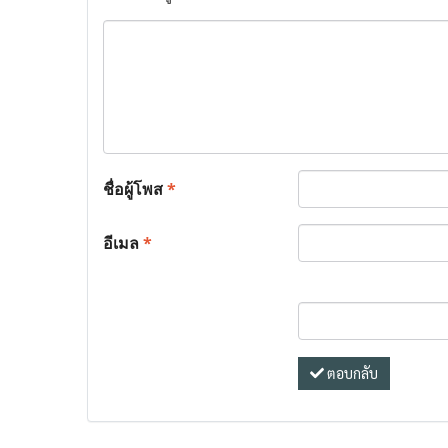
ชื่อผู้โพส
*
อีเมล
*
ตอบกลับ