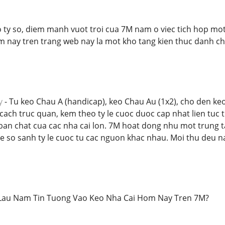
o ty so, diem manh vuot troi cua 7M nam o viec tich hop mot 
 nay tren trang web nay la mot kho tang kien thuc danh cho
y
- Tu keo Chau A (handicap), keo Chau Au (1x2), cho den keo
ach truc quan, kem theo ty le cuoc duoc cap nhat lien tuc t
ban chat cua cac nha cai lon. 7M hoat dong nhu mot trung 
 so sanh ty le cuoc tu cac nguon khac nhau. Moi thu deu na
 Lau Nam Tin Tuong Vao Keo Nha Cai Hom Nay Tren 7M?