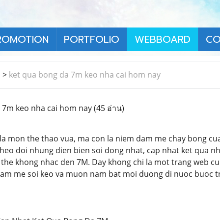
ROMOTION
PORTFOLIO
WEBBOARD
CO
า
>
ket qua bong da 7m keo nha cai hom nay
 7m keo nha cai hom nay
(45 อ่าน)
la mon the thao vua, ma con la niem dam me chay bong cua
 theo doi nhung dien bien soi dong nhat, cap nhat ket qua 
the khong nhac den 7M. Day khong chi la mot trang web cun
am me soi keo va muon nam bat moi duong di nuoc buoc tr