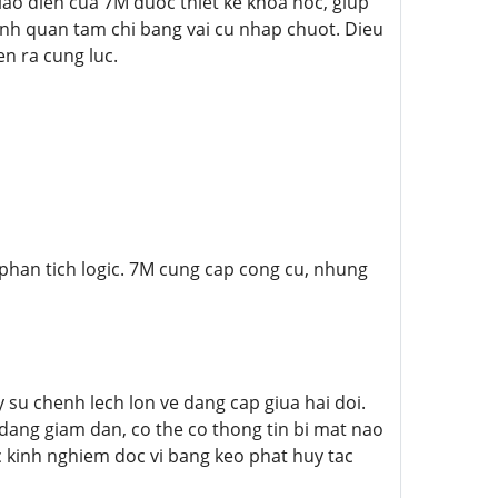
iao dien cua 7M duoc thiet ke khoa hoc, giup
nh quan tam chi bang vai cu nhap chuot. Dieu
n ra cung luc.
 phan tich logic. 7M cung cap cong cu, nhung
ay su chenh lech lon ve dang cap giua hai doi.
 dang giam dan, co the co thong tin bi mat nao
c kinh nghiem doc vi bang keo phat huy tac