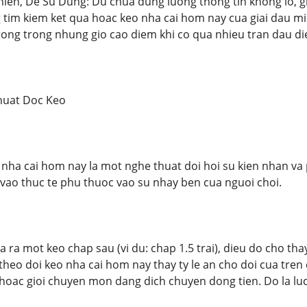
hien, De Su Dung: Du chua dung luong thong tin khong lo, g
tim kiem ket qua hoac keo nha cai hom nay cua giai dau mi
rong trong nhung gio cao diem khi co qua nhieu tran dau die
huat Doc Keo
 nha cai hom nay la mot nghe thuat doi hoi su kien nhan va
vao thuc te phu thuoc vao su nhay ben cua nguoi choi.
ua ra mot keo chap sau (vi du: chap 1.5 trai), dieu do cho th
theo doi keo nha cai hom nay thay ty le an cho doi cua tren
 hoac gioi chuyen mon dang dich chuyen dong tien. Do la lu