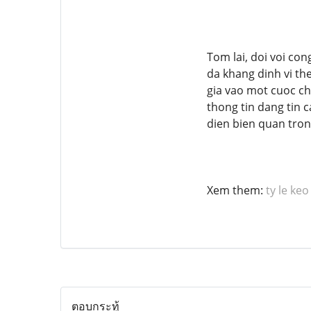
Tom lai, doi voi c
da khang dinh vi th
gia vao mot cuoc chi
thong tin dang tin 
dien bien quan tron
Xem them:
ty le keo
ตอบกระทู้