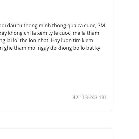
hoi dau tu thong minh thong qua ca cuoc, 7M
day khong chi la xem ty le cuoc, ma la tham
g lai loi the lon nhat. Hay luon tim kiem
en ghe tham moi ngay de khong bo lo bat ky
42.113.243.131