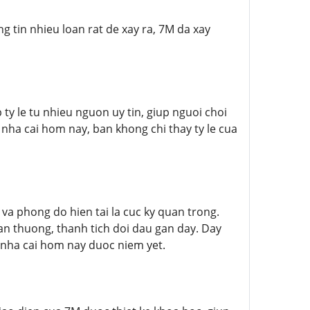
g tin nhieu loan rat de xay ra, 7M da xay
ty le tu nhieu nguon uy tin, giup nguoi choi
 nha cai hom nay, ban khong chi thay ty le cua
 va phong do hien tai la cuc ky quan trong.
an thuong, thanh tich doi dau gan day. Day
o nha cai hom nay duoc niem yet.