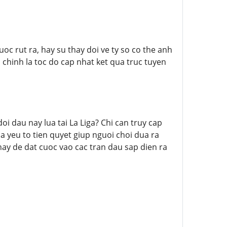
oc rut ra, hay su thay doi ve ty so co the anh
chinh la toc do cap nhat ket qua truc tuyen
 dau nay lua tai La Liga? Chi can truy cap
la yeu to tien quyet giup nguoi choi dua ra
ay de dat cuoc vao cac tran dau sap dien ra