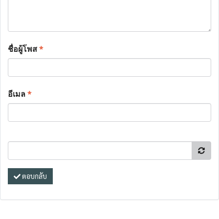
ชื่อผู้โพส
*
อีเมล
*
ตอบกลับ