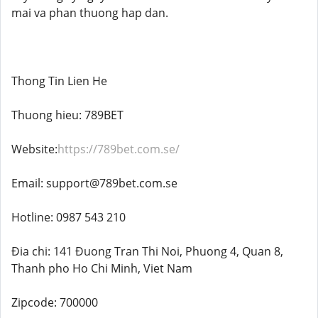
mai va phan thuong hap dan.
Thong Tin Lien He
Thuong hieu: 789BET
Website:
https://789bet.com.se/
Email: support@789bet.com.se
Hotline: 0987 543 210
Đia chi: 141 Đuong Tran Thi Noi, Phuong 4, Quan 8,
Thanh pho Ho Chi Minh, Viet Nam
Zipcode: 700000