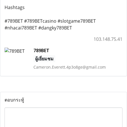
Hashtags
#789BET #789BETcasino #slotgame789BET
#nhacai789BET #dangky789BET
103.148.75.41
789BET
ผู้เยี่ยมชม
Cameron.Everett.4p3o8ge@gmail.com
ตอบกระทู้