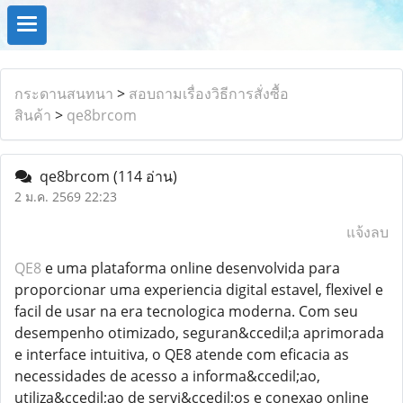
กระดานสนทนา
>
สอบถามเรื่องวิธีการสั่งซื้อ
สินค้า
>
qe8brcom
qe8brcom
(114 อ่าน)
2 ม.ค. 2569 22:23
แจ้งลบ
QE8
e uma plataforma online desenvolvida para
proporcionar uma experiencia digital estavel, flexivel e
facil de usar na era tecnologica moderna. Com seu
desempenho otimizado, seguran&ccedil;a aprimorada
e interface intuitiva, o QE8 atende com eficacia as
necessidades de acesso a informa&ccedil;ao,
utiliza&ccedil;ao de servi&ccedil;os e conexao online