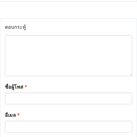
ตอบกระทู้
ชื่อผู้โพส
*
อีเมล
*