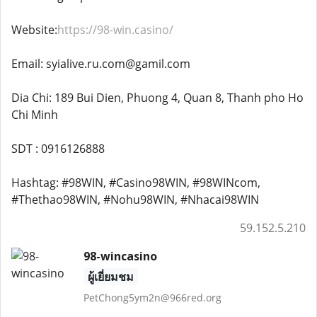
Website:
https://98-win.casino/
Email: syialive.ru.com@gamil.com
Dia Chi: 189 Bui Dien, Phuong 4, Quan 8, Thanh pho Ho
Chi Minh
SDT : 0916126888
Hashtag: #98WIN, #Casino98WIN, #98WINcom,
#Thethao98WIN, #Nohu98WIN, #Nhacai98WIN
59.152.5.210
98-wincasino
ผู้เยี่ยมชม
PetChong5ym2n@966red.org