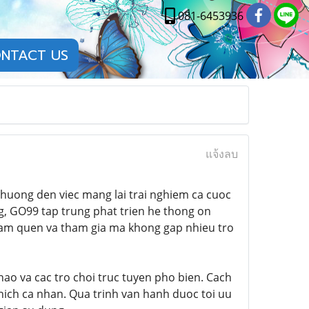
081-6453936
NTACT US
แจ้งลบ
 huong den viec mang lai trai nghiem ca cuoc
ng, GO99 tap trung phat trien he thong on
 lam quen va tham gia ma khong gap nhieu tro
ao va cac tro choi truc tuyen pho bien. Cach
hich ca nhan. Qua trinh van hanh duoc toi uu