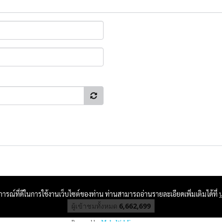
บการณ์ที่ดีในการใช้งานเว็บไซต์ของท่าน ท่านสามารถอ่านรายละเอียดเพิ่มเติมได้ที่
ผู้เข้าชมทั้งหมด
6,662,699