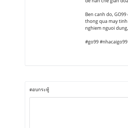
de han che gian doa
Ben canh do, GO99 c
thong qua may tinh 
nghiem nguoi dung, 
#go99 #nhacaigo99 
ตอบกระทู้