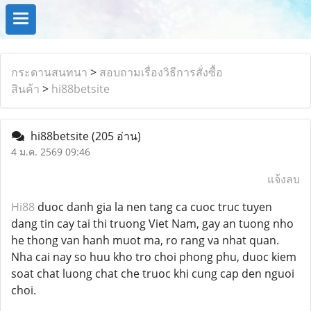
กระดานสนทนา
>
สอบถามเรื่องวิธีการสั่งซื้อ
สินค้า
>
hi88betsite
hi88betsite
(205 อ่าน)
4 ม.ค. 2569 09:46
แจ้งลบ
Hi88
duoc danh gia la nen tang ca cuoc truc tuyen
dang tin cay tai thi truong Viet Nam, gay an tuong nho
he thong van hanh muot ma, ro rang va nhat quan.
Nha cai nay so huu kho tro choi phong phu, duoc kiem
soat chat luong chat che truoc khi cung cap den nguoi
choi.