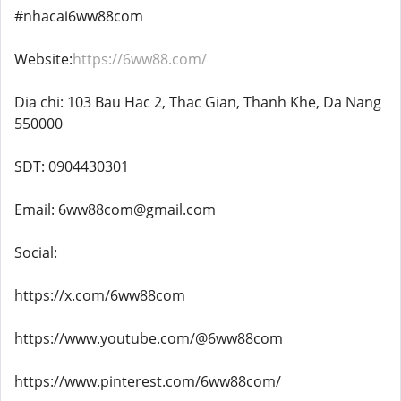
#nhacai6ww88com
Website:
https://6ww88.com/
Dia chi: 103 Bau Hac 2, Thac Gian, Thanh Khe, Da Nang
550000
SDT: 0904430301
Email: 6ww88com@gmail.com
Social:
https://x.com/6ww88com
https://www.youtube.com/@6ww88com
https://www.pinterest.com/6ww88com/