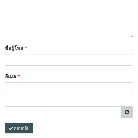
ชื่อผู้โพส
*
อีเมล
*
ตอบกลับ