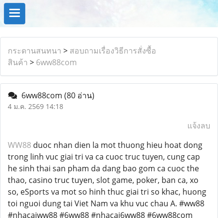
กระดานสนทนา
>
สอบถามเรื่องวิธีการสั่งซื้อ
สินค้า
>
6ww88com
6ww88com
(80 อ่าน)
4 ม.ค. 2569 14:18
แจ้งลบ
WW88
duoc nhan dien la mot thuong hieu hoat dong
trong linh vuc giai tri va ca cuoc truc tuyen, cung cap
he sinh thai san pham da dang bao gom ca cuoc the
thao, casino truc tuyen, slot game, poker, ban ca, xo
so, eSports va mot so hinh thuc giai tri so khac, huong
toi nguoi dung tai Viet Nam va khu vuc chau A. #ww88
#nhacaiww88 #6ww88 #nhacai6ww88 #6ww88com