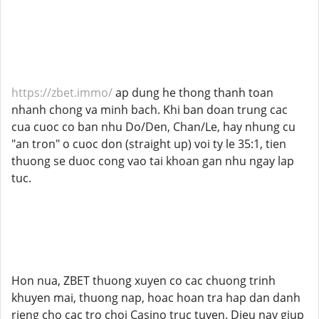
https://zbet.immo/
ap dung he thong thanh toan
nhanh chong va minh bach. Khi ban doan trung cac
cua cuoc co ban nhu Do/Den, Chan/Le, hay nhung cu
"an tron" o cuoc don (straight up) voi ty le 35:1, tien
thuong se duoc cong vao tai khoan gan nhu ngay lap
tuc.
Hon nua, ZBET thuong xuyen co cac chuong trinh
khuyen mai, thuong nap, hoac hoan tra hap dan danh
rieng cho cac tro choi Casino truc tuyen. Dieu nay giup