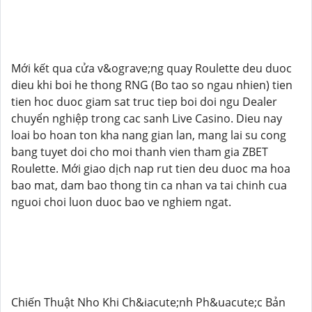
Mới kết qua cửa v&ograve;ng quay Roulette deu duoc
dieu khi boi he thong RNG (Bo tao so ngau nhien) tien
tien hoc duoc giam sat truc tiep boi doi ngu Dealer
chuyển nghiệp trong cac sanh Live Casino. Dieu nay
loai bo hoan ton kha nang gian lan, mang lai su cong
bang tuyet doi cho moi thanh vien tham gia ZBET
Roulette. Mới giao dịch nap rut tien deu duoc ma hoa
bao mat, dam bao thong tin ca nhan va tai chinh cua
nguoi choi luon duoc bao ve nghiem ngat.
Chiến Thuật Nho Khi Ch&iacute;nh Ph&uacute;c Bản