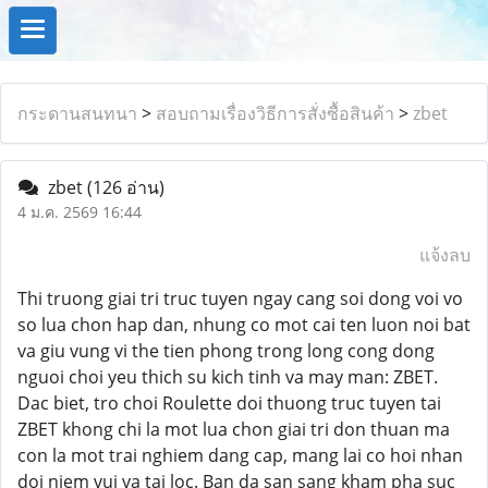
กระดานสนทนา
>
สอบถามเรื่องวิธีการสั่งซื้อสินค้า
>
zbet
zbet
(126 อ่าน)
4 ม.ค. 2569 16:44
แจ้งลบ
Thi truong giai tri truc tuyen ngay cang soi dong voi vo
so lua chon hap dan, nhung co mot cai ten luon noi bat
va giu vung vi the tien phong trong long cong dong
nguoi choi yeu thich su kich tinh va may man: ZBET.
Dac biet, tro choi Roulette doi thuong truc tuyen tai
ZBET khong chi la mot lua chon giai tri don thuan ma
con la mot trai nghiem dang cap, mang lai co hoi nhan
doi niem vui va tai loc. Ban da san sang kham pha suc