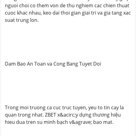
nguoi choi co them von de thu nghiem cac chien thuat
cuoc khac nhau, keo dai thoi gian giai tri va gia tang xac
suat trung lon.
Dam Bao An Toan va Cong Bang Tuyet Doi
Trong moi truong ca cuc truc tuyen, yeu to tin cay la
quan trong nhat. ZBET x&acirc;y dựng thương hiệu
hieu dua tren su minh bạch v&agrave; bao mat.