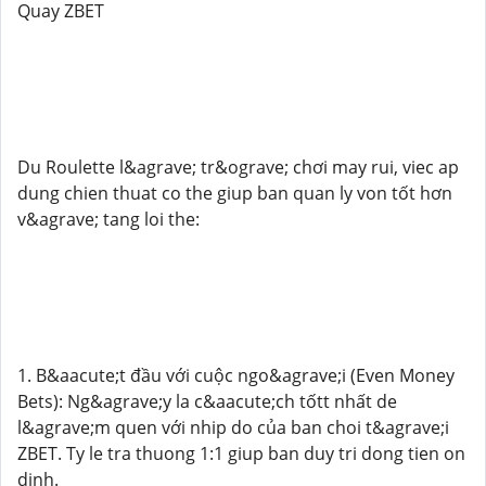
Quay ZBET
Du Roulette l&agrave; tr&ograve; chơi may rui, viec ap
dung chien thuat co the giup ban quan ly von tốt hơn
v&agrave; tang loi the:
1. B&aacute;t đầu với cuộc ngo&agrave;i (Even Money
Bets): Ng&agrave;y la c&aacute;ch tốtt nhất de
l&agrave;m quen với nhip do của ban choi t&agrave;i
ZBET. Ty le tra thuong 1:1 giup ban duy tri dong tien on
dinh.