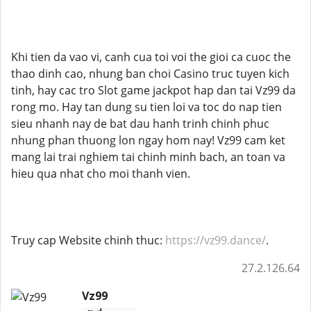
Khi tien da vao vi, canh cua toi voi the gioi ca cuoc the
thao dinh cao, nhung ban choi Casino truc tuyen kich
tinh, hay cac tro Slot game jackpot hap dan tai Vz99 da
rong mo. Hay tan dung su tien loi va toc do nap tien
sieu nhanh nay de bat dau hanh trinh chinh phuc
nhung phan thuong lon ngay hom nay! Vz99 cam ket
mang lai trai nghiem tai chinh minh bach, an toan va
hieu qua nhat cho moi thanh vien.
Truy cap Website chinh thuc:
https://vz99.dance/
.
27.2.126.64
Vz99