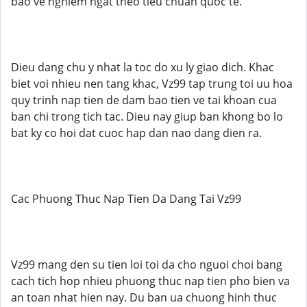
bao ve nghiem ngat theo tieu chuan quoc te.
Dieu dang chu y nhat la toc do xu ly giao dich. Khac
biet voi nhieu nen tang khac, Vz99 tap trung toi uu hoa
quy trinh nap tien de dam bao tien ve tai khoan cua
ban chi trong tich tac. Dieu nay giup ban khong bo lo
bat ky co hoi dat cuoc hap dan nao dang dien ra.
Cac Phuong Thuc Nap Tien Da Dang Tai Vz99
Vz99 mang den su tien loi toi da cho nguoi choi bang
cach tich hop nhieu phuong thuc nap tien pho bien va
an toan nhat hien nay. Du ban ua chuong hinh thuc