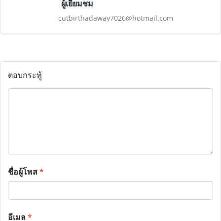
ผู้เยี่ยมชม
cutbirthadaway7026@hotmail.com
ตอบกระทู้
ชื่อผู้โพส
*
อีเมล
*