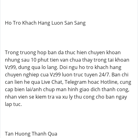
Ho Tro Khach Hang Luon San Sang
Trong truong hop ban da thuc hien chuyen khoan
nhung sau 10 phut tien van chua thay trong tai khoan
Vz99, dung qua lo lang. Doi ngu ho tro khach hang
chuyen nghiep cua Vz99 luon truc tuyen 24/7. Ban chi
can lien he qua Live Chat, Telegram hoac Hotline, cung
cap bien lai/anh chup man hinh giao dich thanh cong,
nhan vien se kiem tra va xu ly thu cong cho ban ngay
lap tuc.
Tan Huong Thanh Qua