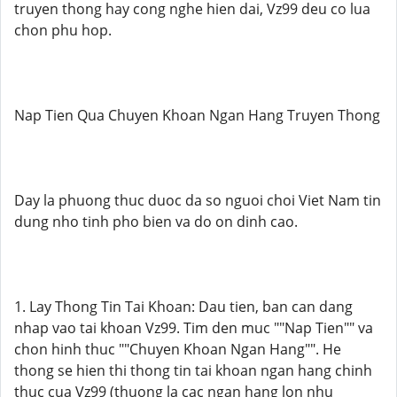
truyen thong hay cong nghe hien dai, Vz99 deu co lua
chon phu hop.
Nap Tien Qua Chuyen Khoan Ngan Hang Truyen Thong
Day la phuong thuc duoc da so nguoi choi Viet Nam tin
dung nho tinh pho bien va do on dinh cao.
1. Lay Thong Tin Tai Khoan: Dau tien, ban can dang
nhap vao tai khoan Vz99. Tim den muc ""Nap Tien"" va
chon hinh thuc ""Chuyen Khoan Ngan Hang"". He
thong se hien thi thong tin tai khoan ngan hang chinh
thuc cua Vz99 (thuong la cac ngan hang lon nhu