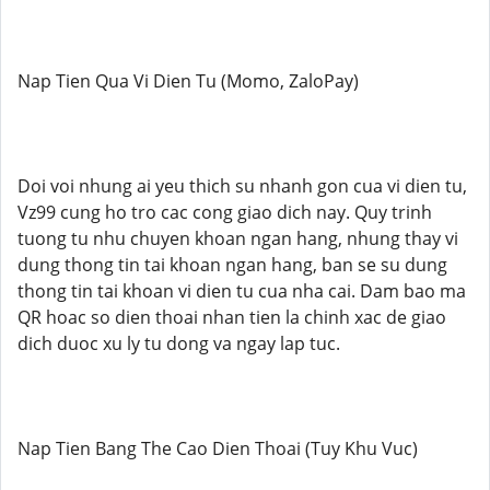
Nap Tien Qua Vi Dien Tu (Momo, ZaloPay)
Doi voi nhung ai yeu thich su nhanh gon cua vi dien tu,
Vz99 cung ho tro cac cong giao dich nay. Quy trinh
tuong tu nhu chuyen khoan ngan hang, nhung thay vi
dung thong tin tai khoan ngan hang, ban se su dung
thong tin tai khoan vi dien tu cua nha cai. Dam bao ma
QR hoac so dien thoai nhan tien la chinh xac de giao
dich duoc xu ly tu dong va ngay lap tuc.
Nap Tien Bang The Cao Dien Thoai (Tuy Khu Vuc)