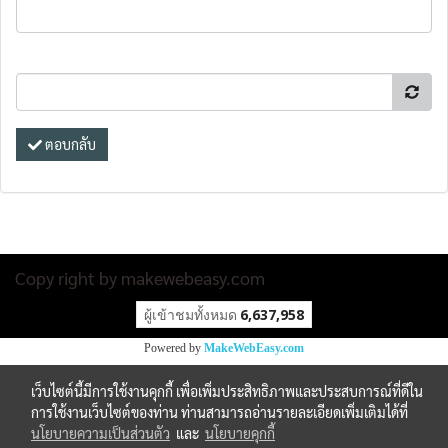
ตอบกลับ
Copy right by makewebeasy.com
ผู้เข้าชมวันนี้
645
Powered by
MakeWebEasy.com
เว็บไซต์นี้มีการใช้งานคุกกี้ เพื่อเพิ่มประสิทธิภาพและประสบการณ์ที่ดีใน
การใช้งานเว็บไซต์ของท่าน ท่านสามารถอ่านรายละเอียดเพิ่มเติมได้ที่
นโยบายความเป็นส่วนตัว
และ
นโยบายคุกกี้