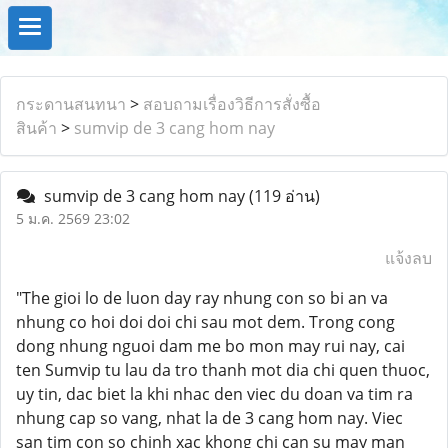
กระดานสนทนา
>
สอบถามเรื่องวิธีการสั่งซื้อ
สินค้า
>
sumvip de 3 cang hom nay
sumvip de 3 cang hom nay
(119 อ่าน)
5 ม.ค. 2569 23:02
แจ้งลบ
"The gioi lo de luon day ray nhung con so bi an va
nhung co hoi doi doi chi sau mot dem. Trong cong
dong nhung nguoi dam me bo mon may rui nay, cai
ten Sumvip tu lau da tro thanh mot dia chi quen thuoc,
uy tin, dac biet la khi nhac den viec du doan va tim ra
nhung cap so vang, nhat la de 3 cang hom nay. Viec
san tim con so chinh xac khong chi can su may man