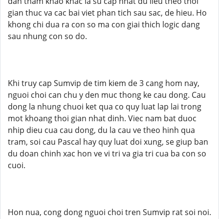
dan tham khao khac la su cap nhat du lieu theo thoi
gian thuc va cac bai viet phan tich sau sac, de hieu. Ho
khong chi dua ra con so ma con giai thich logic dang
sau nhung con so do.
Khi truy cap Sumvip de tim kiem de 3 cang hom nay,
nguoi choi can chu y den muc thong ke cau dong. Cau
dong la nhung chuoi ket qua co quy luat lap lai trong
mot khoang thoi gian nhat dinh. Viec nam bat duoc
nhip dieu cua cau dong, du la cau ve theo hinh qua
tram, soi cau Pascal hay quy luat doi xung, se giup ban
du doan chinh xac hon ve vi tri va gia tri cua ba con so
cuoi.
Hon nua, cong dong nguoi choi tren Sumvip rat soi noi.