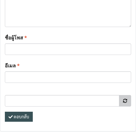
ชื่อผู้โพส
*
อีเมล
*
ตอบกลับ