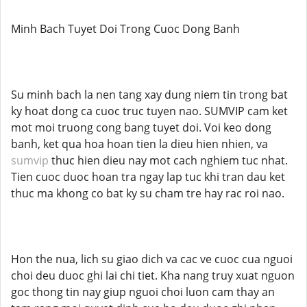
Minh Bach Tuyet Doi Trong Cuoc Dong Banh
Su minh bach la nen tang xay dung niem tin trong bat
ky hoat dong ca cuoc truc tuyen nao. SUMVIP cam ket
mot moi truong cong bang tuyet doi. Voi keo dong
banh, ket qua hoa hoan tien la dieu hien nhien, va
sumvip
thuc hien dieu nay mot cach nghiem tuc nhat.
Tien cuoc duoc hoan tra ngay lap tuc khi tran dau ket
thuc ma khong co bat ky su cham tre hay rac roi nao.
Hon the nua, lich su giao dich va cac ve cuoc cua nguoi
choi deu duoc ghi lai chi tiet. Kha nang truy xuat nguon
goc thong tin nay giup nguoi choi luon cam thay an