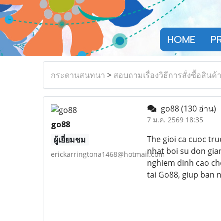
HOME
P
กระดานสนทนา
>
สอบถามเรื่องวิธีการสั่งซื้อสินค้
go88
(130 อ่าน)
7 ม.ค. 2569 18:35
go88
The gioi ca cuoc tr
ผู้เยี่ยมชม
nhat boi su don gia
erickarringtona1468@hotmail.com
nghiem dinh cao cho 
tai Go88, giup ban n