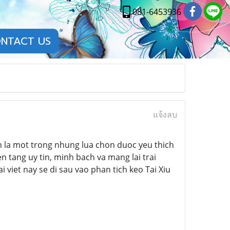
081-6453936
NTACT US
แจ้งลบ
on la mot trong nhung lua chon duoc yeu thich
 tang uy tin, minh bach va mang lai trai
 viet nay se di sau vao phan tich keo Tai Xiu