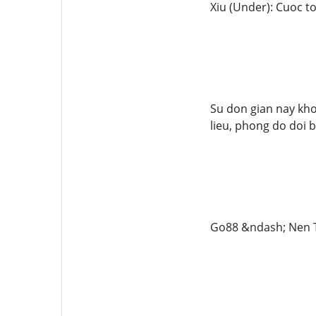
Xiu (Under): Cuoc 
Su don gian nay kho
lieu, phong do doi 
Go88 &ndash; Nen T