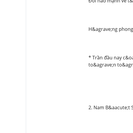
Đồi nao mạnh về t&a
H&agrave;ng phong n
* Trần đầu nay c&o
to&agrave;n to&agr
2. Nam B&aacute;t 