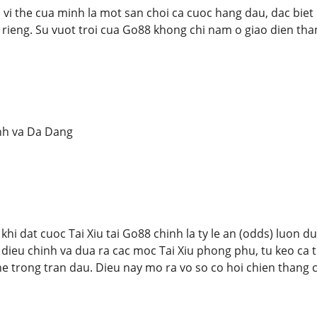
vi the cua minh la mot san choi ca cuoc hang dau, dac bie
i rieng. Su vuot troi cua Go88 khong chi nam o giao dien tha
nh va Da Dang
hi dat cuoc Tai Xiu tai Go88 chinh la ty le an (odds) luon d
ieu chinh va dua ra cac moc Tai Xiu phong phu, tu keo ca t
he trong tran dau. Dieu nay mo ra vo so co hoi chien thang 