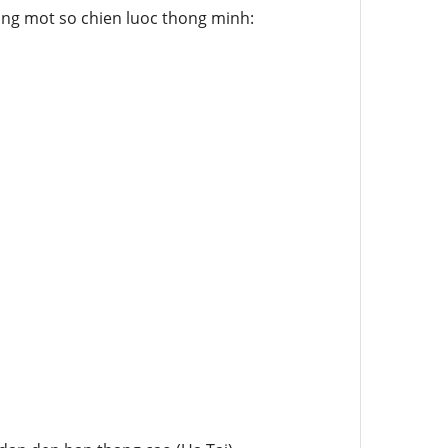
dung mot so chien luoc thong minh: