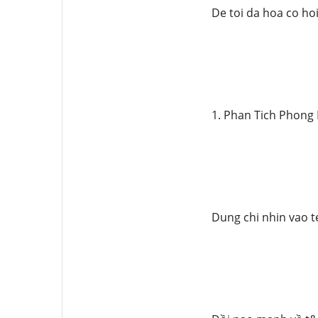
De toi da hoa co ho
1. Phan Tich Phong
Dung chi nhin vao te