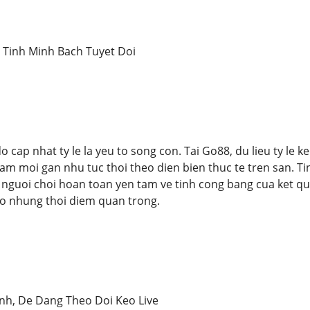
 Tinh Minh Bach Tuyet Doi
 cap nhat ty le la yeu to song con. Tai Go88, du lieu ty le ke
am moi gan nhu tuc thoi theo dien bien thuc te tren san. 
p nguoi choi hoan toan yen tam ve tinh cong bang cua ket qua
ao nhung thoi diem quan trong.
nh, De Dang Theo Doi Keo Live