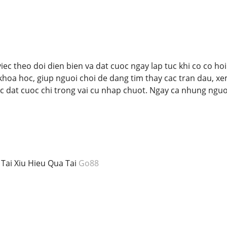
 viec theo doi dien bien va dat cuoc ngay lap tuc khi co co ho
khoa hoc, giup nguoi choi de dang tim thay cac tran dau, xem
ac dat cuoc chi trong vai cu nhap chuot. Ngay ca nhung ngu
Tai Xiu Hieu Qua Tai
Go88